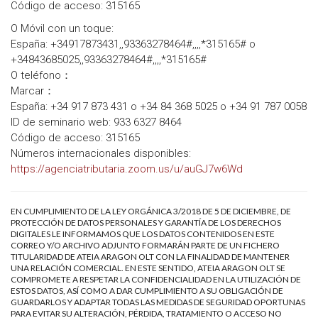
Código de acceso: 315165
O Móvil con un toque:
España: +34917873431,,93363278464#,,,,*315165# o
+34843685025,,93363278464#,,,,*315165#
O teléfono：
Marcar：
España: +34 917 873 431 o +34 84 368 5025 o +34 91 787 0058
ID de seminario web: 933 6327 8464
Código de acceso: 315165
Números internacionales disponibles:
https://agenciatributaria.zoom.us/u/auGJ7w6Wd
EN CUMPLIMIENTO DE LA LEY ORGÁNICA 3/2018 DE 5 DE DICIEMBRE, DE
PROTECCIÓN DE DATOS PERSONALES Y GARANTÍA DE LOS DERECHOS
DIGITALES LE INFORMAMOS QUE LOS DATOS CONTENIDOS EN ESTE
CORREO Y/O ARCHIVO ADJUNTO FORMARÁN PARTE DE UN FICHERO
TITULARIDAD DE ATEIA ARAGON OLT CON LA FINALIDAD DE MANTENER
UNA RELACIÓN COMERCIAL. EN ESTE SENTIDO, ATEIA ARAGON OLT SE
COMPROMETE A RESPETAR LA CONFIDENCIALIDAD EN LA UTILIZACIÓN DE
ESTOS DATOS, ASÍ COMO A DAR CUMPLIMIENTO A SU OBLIGACIÓN DE
GUARDARLOS Y ADAPTAR TODAS LAS MEDIDAS DE SEGURIDAD OPORTUNAS
PARA EVITAR SU ALTERACIÓN, PÉRDIDA, TRATAMIENTO O ACCESO NO