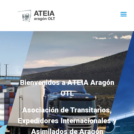
Bienvenidos a ATEIA Aragón
OTL
Asociación de Transitarios,
Expedidores Internacionales y
Asimilados de Aragón