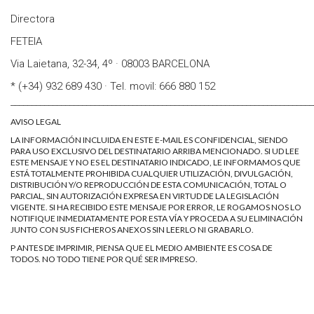
Directora
FETEIA
Via Laietana, 32-34, 4º · 08003 BARCELONA
* (+34) 932 689 430 · Tel. movil: 666 880 152
________________________________________________________________________
AVISO LEGAL
LA INFORMACIÓN INCLUIDA EN ESTE E-MAIL ES CONFIDENCIAL, SIENDO
PARA USO EXCLUSIVO DEL DESTINATARIO ARRIBA MENCIONADO. SI UD LEE
ESTE MENSAJE Y NO ES EL DESTINATARIO INDICADO, LE INFORMAMOS QUE
ESTÁ TOTALMENTE PROHIBIDA CUALQUIER UTILIZACIÓN, DIVULGACIÓN,
DISTRIBUCIÓN Y/O REPRODUCCIÓN DE ESTA COMUNICACIÓN, TOTAL O
PARCIAL, SIN AUTORIZACIÓN EXPRESA EN VIRTUD DE LA LEGISLACIÓN
VIGENTE. SI HA RECIBIDO ESTE MENSAJE POR ERROR, LE ROGAMOS NOS LO
NOTIFIQUE INMEDIATAMENTE POR ESTA VÍA Y PROCEDA A SU ELIMINACIÓN
JUNTO CON SUS FICHEROS ANEXOS SIN LEERLO NI GRABARLO.
P ANTES DE IMPRIMIR, PIENSA QUE EL MEDIO AMBIENTE ES COSA DE
TODOS. NO TODO TIENE POR QUÉ SER IMPRESO.