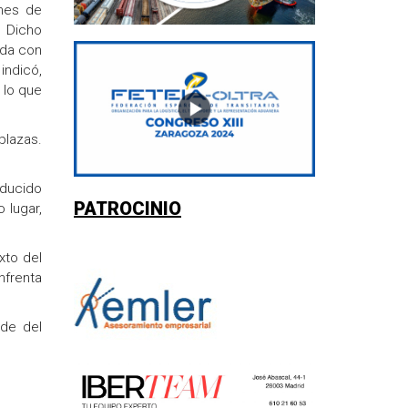
ones de
. Dicho
ida con
indicó,
 lo que
plazas.
educido
PATROCINIO
 lugar,
xto del
nfrenta
rde del