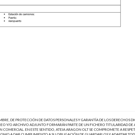
EMBRE, DE PROTECCIÓN DE DATOS PERSONALES Y GARANTÍA DE LOS DERECHOS DI
EO Y/O ARCHIVO ADJUNTO FORMARÁN PARTE DE UN FICHERO TITULARIDAD DE 
 COMERCIAL. EN ESTE SENTIDO, ATEIA ARAGON OLT SE COMPROMETE A RESPET
Í COMO A DAR CUMPLIMIENTO A SU OBLIGACIÓN DE GUARDARLOS Y ADAPTAR TOD