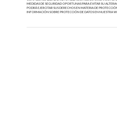
MEDIDAS DE SEGURIDAD OPORTUNAS PARA EVITAR SU ALTERAC
PODRÁ EJERCITAR SUS DERECHOS EN MATERIA DE PROTECCIÓN
INFORMACIÓN SOBRE PROTECCIÓN DE DATOS EN NUESTRA 