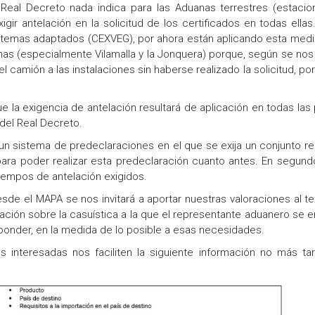
Real Decreto nada indica para las Aduanas terrestres (estaci
gir antelación en la solicitud de los certificados en todas ellas
sistemas adaptados (CEXVEG), por ahora están aplicando esta med
anas (especialmente Vilamalla y la Jonquera) porque, según se nos 
amión a las instalaciones sin haberse realizado la solicitud, por
 la exigencia de antelación resultará de aplicación en todas las 
del Real Decreto.
ar un sistema de predeclaraciones en el que se exija un conjunto r
ara poder realizar esta predeclaración cuanto antes. En segundo
 tiempos de antelación exigidos.
sde el MAPA se nos invitará a aportar nuestras valoraciones al te
ación sobre la casuística a la que el representante aduanero se e
sponder, en la medida de lo posible a esas necesidades.
s interesadas nos faciliten la siguiente información no más ta