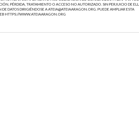
IÓN, PÉRDIDA, TRATAMIENTO O ACCESO NO AUTORIZADO. SIN PERJUICIO DE ELL
 DE DATOS DIRIGIÉNDOSE A
ATEIA@ATEIAARAGON.ORG
. PUEDE AMPLIAR ESTA
WEB
HTTPS://WWW.ATEIAARAGON.ORG