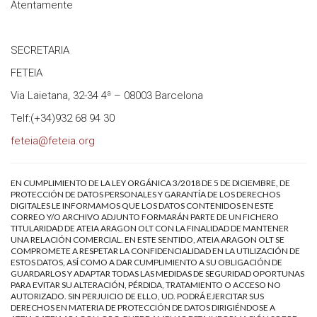
Atentamente
SECRETARIA
FETEIA
Via Laietana, 32-34 4ª – 08003 Barcelona
Telf:(+34)932 68 94 30
feteia@feteia.org
EN CUMPLIMIENTO DE LA LEY ORGÁNICA 3/2018 DE 5 DE DICIEMBRE, DE
PROTECCIÓN DE DATOS PERSONALES Y GARANTÍA DE LOS DERECHOS
DIGITALES LE INFORMAMOS QUE LOS DATOS CONTENIDOS EN ESTE
CORREO Y/O ARCHIVO ADJUNTO FORMARÁN PARTE DE UN FICHERO
TITULARIDAD DE ATEIA ARAGON OLT CON LA FINALIDAD DE MANTENER
UNA RELACIÓN COMERCIAL. EN ESTE SENTIDO, ATEIA ARAGON OLT SE
COMPROMETE A RESPETAR LA CONFIDENCIALIDAD EN LA UTILIZACIÓN DE
ESTOS DATOS, ASÍ COMO A DAR CUMPLIMIENTO A SU OBLIGACIÓN DE
GUARDARLOS Y ADAPTAR TODAS LAS MEDIDAS DE SEGURIDAD OPORTUNAS
PARA EVITAR SU ALTERACIÓN, PÉRDIDA, TRATAMIENTO O ACCESO NO
AUTORIZADO. SIN PERJUICIO DE ELLO, UD. PODRÁ EJERCITAR SUS
DERECHOS EN MATERIA DE PROTECCIÓN DE DATOS DIRIGIÉNDOSE A