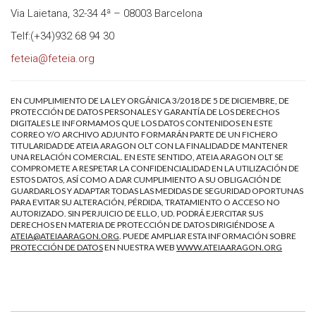
Via Laietana, 32-34 4ª – 08003 Barcelona
Telf:(+34)932 68 94 30
feteia@feteia.org
EN CUMPLIMIENTO DE LA LEY ORGÁNICA 3/2018 DE 5 DE DICIEMBRE, DE
PROTECCIÓN DE DATOS PERSONALES Y GARANTÍA DE LOS DERECHOS
DIGITALES LE INFORMAMOS QUE LOS DATOS CONTENIDOS EN ESTE
CORREO Y/O ARCHIVO ADJUNTO FORMARÁN PARTE DE UN FICHERO
TITULARIDAD DE ATEIA ARAGON OLT CON LA FINALIDAD DE MANTENER
UNA RELACIÓN COMERCIAL. EN ESTE SENTIDO, ATEIA ARAGON OLT SE
COMPROMETE A RESPETAR LA CONFIDENCIALIDAD EN LA UTILIZACIÓN DE
ESTOS DATOS, ASÍ COMO A DAR CUMPLIMIENTO A SU OBLIGACIÓN DE
GUARDARLOS Y ADAPTAR TODAS LAS MEDIDAS DE SEGURIDAD OPORTUNAS
PARA EVITAR SU ALTERACIÓN, PÉRDIDA, TRATAMIENTO O ACCESO NO
AUTORIZADO. SIN PERJUICIO DE ELLO, UD. PODRÁ EJERCITAR SUS
DERECHOS EN MATERIA DE PROTECCIÓN DE DATOS DIRIGIÉNDOSE A
ATEIA@ATEIAARAGON.ORG
. PUEDE AMPLIAR ESTA INFORMACIÓN SOBRE
PROTECCIÓN DE DATOS
EN NUESTRA WEB
WWW.ATEIAARAGON.ORG