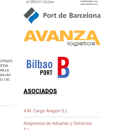
GITALES
ATEIA
AR LA
AS LAS
O, UD.
ASOCIADOS
A.M. Cargo Aragón S.L.
Aragonesa de Aduanas y Servicios,
S.L.