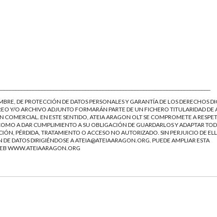
_________________________________________________________________________
EMBRE, DE PROTECCIÓN DE DATOS PERSONALES Y GARANTÍA DE LOS DERECHOS DI
EO Y/O ARCHIVO ADJUNTO FORMARÁN PARTE DE UN FICHERO TITULARIDAD DE 
 COMERCIAL. EN ESTE SENTIDO, ATEIA ARAGON OLT SE COMPROMETE A RESPET
Í COMO A DAR CUMPLIMIENTO A SU OBLIGACIÓN DE GUARDARLOS Y ADAPTAR TOD
IÓN, PÉRDIDA, TRATAMIENTO O ACCESO NO AUTORIZADO. SIN PERJUICIO DE ELL
N DE DATOS DIRIGIÉNDOSE A ATEIA@ATEIAARAGON.ORG. PUEDE AMPLIAR ESTA
 WEB WWW.ATEIAARAGON.ORG