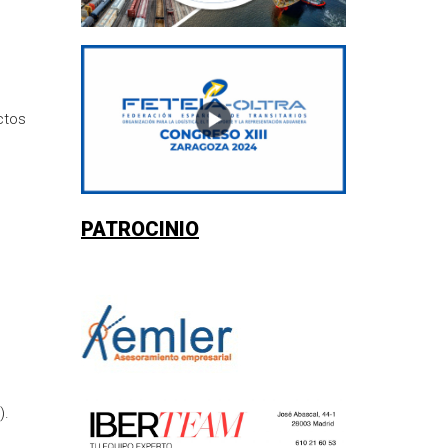
ctos
PATROCINIO
).