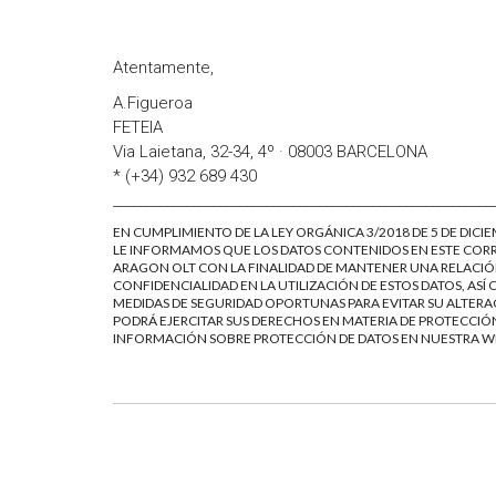
Atentamente,
A.Figueroa
FETEIA
Via Laietana, 32-34, 4º · 08003 BARCELONA
* (+34) 932 689 430
_________________________________________________________
EN CUMPLIMIENTO DE LA LEY ORGÁNICA 3/2018 DE 5 DE DICI
LE INFORMAMOS QUE LOS DATOS CONTENIDOS EN ESTE CORR
ARAGON OLT CON LA FINALIDAD DE MANTENER UNA RELACIÓN
CONFIDENCIALIDAD EN LA UTILIZACIÓN DE ESTOS DATOS, AS
MEDIDAS DE SEGURIDAD OPORTUNAS PARA EVITAR SU ALTERAC
PODRÁ EJERCITAR SUS DERECHOS EN MATERIA DE PROTECCIÓ
INFORMACIÓN SOBRE PROTECCIÓN DE DATOS EN NUESTRA