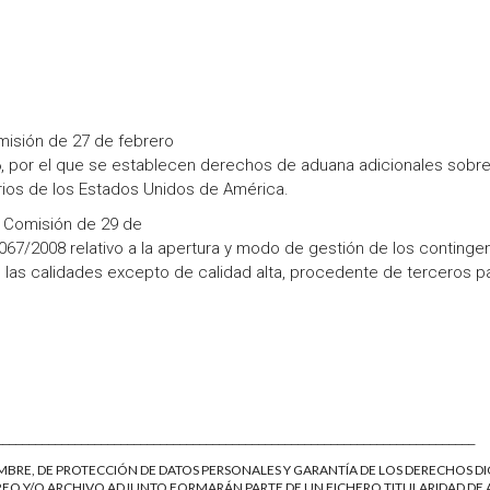
isión de 27 de febrero
, por el que se establecen derechos de aduana adicionales sobre
ios de los Estados Unidos de América.
 Comisión de 29 de
067/2008 relativo a la apertura y modo de gestión de los continge
 las calidades excepto de calidad alta, procedente de terceros p
_________________________________________________________________________
EMBRE, DE PROTECCIÓN DE DATOS PERSONALES Y GARANTÍA DE LOS DERECHOS DI
EO Y/O ARCHIVO ADJUNTO FORMARÁN PARTE DE UN FICHERO TITULARIDAD DE 