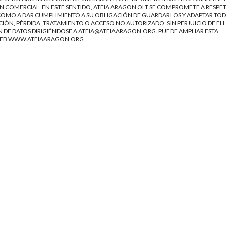
 COMERCIAL. EN ESTE SENTIDO, ATEIA ARAGON OLT SE COMPROMETE A RESPET
Í COMO A DAR CUMPLIMIENTO A SU OBLIGACIÓN DE GUARDARLOS Y ADAPTAR TOD
IÓN, PÉRDIDA, TRATAMIENTO O ACCESO NO AUTORIZADO. SIN PERJUICIO DE ELL
N DE DATOS DIRIGIÉNDOSE A ATEIA@ATEIAARAGON.ORG. PUEDE AMPLIAR ESTA
 WEB WWW.ATEIAARAGON.ORG