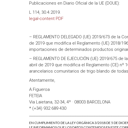
Publicaciones en Diario Oficial de la UE (DOUE):
L 114, 30.4.2019.
legal-content PDF
– REGLAMENTO DELEGADO (UE) 2019/673 de la Com
de 2019 que modifica el Reglamento (UE) 2018/196
importaciones de determinados productos originar
– REGLAMENTO DE EJECUCIÓN (UE) 2019/675 de la
abril de 2019 que modifica el Reglamento (CE) nº 1
arancelarios comunitarios de trigo blando de todas
Atentamente,
A.Figueroa
FETEIA
Via Laietana, 32-34, 4º · 08003 BARCELONA
* (+34) 932 689 430
_________________________________________________________
EN CUMPLIMIENTO DE LA LEY ORGÁNICA 3/2018 DE 5 DE DICI
LE INFORMAMOS QUE LOS DATOS CONTENIDOS EN ESTE CORR