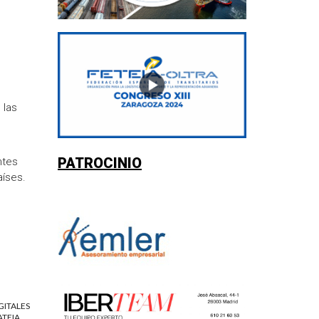
 las
PATROCINIO
ntes
aíses.
GITALES
ATEIA