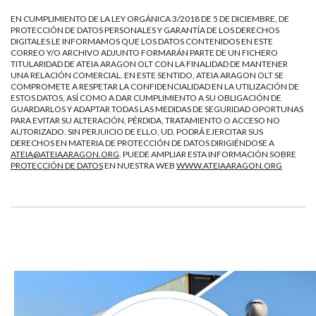
EN CUMPLIMIENTO DE LA LEY ORGÁNICA 3/2018 DE 5 DE DICIEMBRE, DE
PROTECCIÓN DE DATOS PERSONALES Y GARANTÍA DE LOS DERECHOS
DIGITALES LE INFORMAMOS QUE LOS DATOS CONTENIDOS EN ESTE
CORREO Y/O ARCHIVO ADJUNTO FORMARÁN PARTE DE UN FICHERO
TITULARIDAD DE ATEIA ARAGON OLT CON LA FINALIDAD DE MANTENER
UNA RELACIÓN COMERCIAL. EN ESTE SENTIDO, ATEIA ARAGON OLT SE
COMPROMETE A RESPETAR LA CONFIDENCIALIDAD EN LA UTILIZACIÓN DE
ESTOS DATOS, ASÍ COMO A DAR CUMPLIMIENTO A SU OBLIGACIÓN DE
GUARDARLOS Y ADAPTAR TODAS LAS MEDIDAS DE SEGURIDAD OPORTUNAS
PARA EVITAR SU ALTERACIÓN, PÉRDIDA, TRATAMIENTO O ACCESO NO
AUTORIZADO. SIN PERJUICIO DE ELLO, UD. PODRÁ EJERCITAR SUS
DERECHOS EN MATERIA DE PROTECCIÓN DE DATOS DIRIGIÉNDOSE A
ATEIA@ATEIAARAGON.ORG
. PUEDE AMPLIAR ESTA INFORMACIÓN SOBRE
PROTECCIÓN DE DATOS
EN NUESTRA WEB
WWW.ATEIAARAGON.ORG