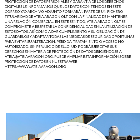
PROTECCIÓN DE DATOS PERSONALES Y GARANTÍA DE LOS DERECHOS
DIGITALES LE INFORMAMOS QUE LOS DATOS CONTENIDOS EN ESTE
CORREO Y/O ARCHIVO ADJUNTO FORMARÁN PARTE DE UN FICHERO
TITULARIDAD DE ATEIA ARAGON OLT CON LA FINALIDAD DE MANTENER
UNA RELACIÓN COMERCIAL. EN ESTE SENTIDO, ATEIA ARAGON OLT SE
COMPROMETE A RESPETAR LA CONFIDENCIALIDAD EN LA UTILIZACIÓN DE
ESTOS DATOS, ASÍ COMO A DAR CUMPLIMIENTO A SU OBLIGACIÓN DE
GUARDARLOS Y ADAPTAR TODAS LAS MEDIDAS DE SEGURIDAD OPORTUNAS
PARA EVITAR SU ALTERACIÓN, PÉRDIDA, TRATAMIENTO O ACCESO NO
AUTORIZADO. SIN PERJUICIO DE ELLO, UD. PODRÁ EJERCITAR SUS
DERECHOS EN MATERIA DE PROTECCIÓN DE DATOS DIRIGIÉNDOSE A
ATEIA@ATEIAARAGON.ORG
. PUEDE AMPLIAR ESTA INFORMACIÓN SOBRE
PROTECCIÓN DE DATOS EN NUESTRA WEB
HTTPS://WWW.ATEIAARAGON.ORG