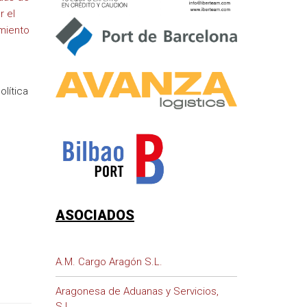
r el
imiento
lítica
ASOCIADOS
A.M. Cargo Aragón S.L.
Aragonesa de Aduanas y Servicios,
S.L.