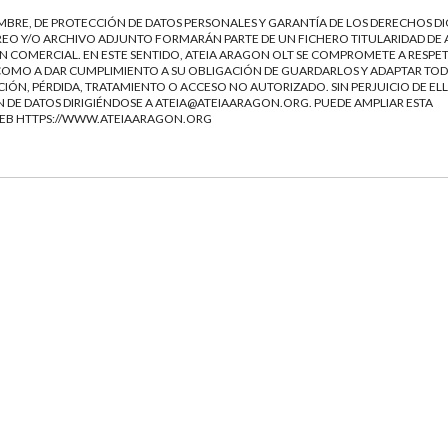
EMBRE, DE PROTECCIÓN DE DATOS PERSONALES Y GARANTÍA DE LOS DERECHOS DI
EO Y/O ARCHIVO ADJUNTO FORMARÁN PARTE DE UN FICHERO TITULARIDAD DE 
 COMERCIAL. EN ESTE SENTIDO, ATEIA ARAGON OLT SE COMPROMETE A RESPET
Í COMO A DAR CUMPLIMIENTO A SU OBLIGACIÓN DE GUARDARLOS Y ADAPTAR TOD
IÓN, PÉRDIDA, TRATAMIENTO O ACCESO NO AUTORIZADO. SIN PERJUICIO DE ELL
 DE DATOS DIRIGIÉNDOSE A
ATEIA@ATEIAARAGON.ORG
. PUEDE AMPLIAR ESTA
WEB
HTTPS://WWW.ATEIAARAGON.ORG