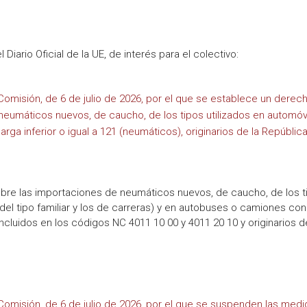
iario Oficial de la UE, de interés para el colectivo:
omisión, de 6 de julio de 2026, por el que se establece un derec
 neumáticos nuevos, de caucho, de los tipos utilizados en automóv
ga inferior o igual a 121 (neumáticos), originarios de la Repúblic
obre las importaciones de neumáticos nuevos, de caucho, de los t
 del tipo familiar y los de carreras) y en autobuses o camiones con
incluidos en los códigos NC 4011 10 00 y 4011 20 10 y originarios d
omisión, de 6 de julio de 2026, por el que se suspenden las med