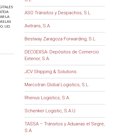
GITALES
ATEIA
ASO Tránsitos y Despachos, S.L.
AR LA
AS LAS
Avitrans, S.A.
O, UD.
Bestway Zaragoza Forwarding, S.L.
DECOEXSA- Depósitos de Comercio
Exterior, S.A.
JCV Shipping & Solutions
Marcotran Global Logistics, S.L.
Rhenus Logistics, S.A.
Schenker Logistic, S.A.U.
TASSA – Tránsitos y Aduanas el Segre,
S.A.