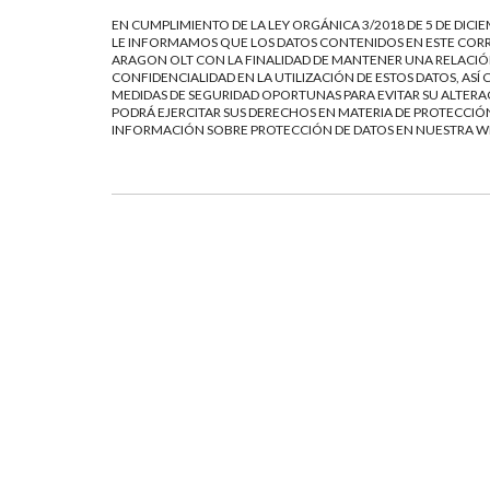
EN CUMPLIMIENTO DE LA LEY ORGÁNICA 3/2018 DE 5 DE DICI
LE INFORMAMOS QUE LOS DATOS CONTENIDOS EN ESTE CORR
ARAGON OLT CON LA FINALIDAD DE MANTENER UNA RELACIÓN
CONFIDENCIALIDAD EN LA UTILIZACIÓN DE ESTOS DATOS, AS
MEDIDAS DE SEGURIDAD OPORTUNAS PARA EVITAR SU ALTERAC
PODRÁ EJERCITAR SUS DERECHOS EN MATERIA DE PROTECCIÓN
INFORMACIÓN SOBRE PROTECCIÓN DE DATOS EN NUESTRA 