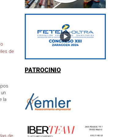
ho
iles de
a
PATROCINIO
ipos
 un
e la
idas de