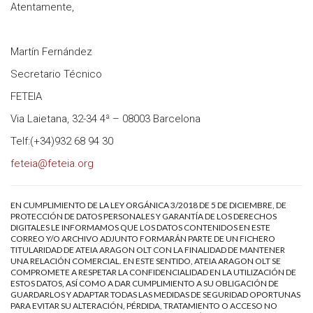
Atentamente,
Martín Fernández
Secretario Técnico
FETEIA
Via Laietana, 32-34 4ª – 08003 Barcelona
Telf:(+34)932 68 94 30
feteia@feteia.org
EN CUMPLIMIENTO DE LA LEY ORGÁNICA 3/2018 DE 5 DE DICIEMBRE, DE
PROTECCIÓN DE DATOS PERSONALES Y GARANTÍA DE LOS DERECHOS
DIGITALES LE INFORMAMOS QUE LOS DATOS CONTENIDOS EN ESTE
CORREO Y/O ARCHIVO ADJUNTO FORMARÁN PARTE DE UN FICHERO
TITULARIDAD DE ATEIA ARAGON OLT CON LA FINALIDAD DE MANTENER
UNA RELACIÓN COMERCIAL. EN ESTE SENTIDO, ATEIA ARAGON OLT SE
COMPROMETE A RESPETAR LA CONFIDENCIALIDAD EN LA UTILIZACIÓN DE
ESTOS DATOS, ASÍ COMO A DAR CUMPLIMIENTO A SU OBLIGACIÓN DE
GUARDARLOS Y ADAPTAR TODAS LAS MEDIDAS DE SEGURIDAD OPORTUNAS
PARA EVITAR SU ALTERACIÓN, PÉRDIDA, TRATAMIENTO O ACCESO NO