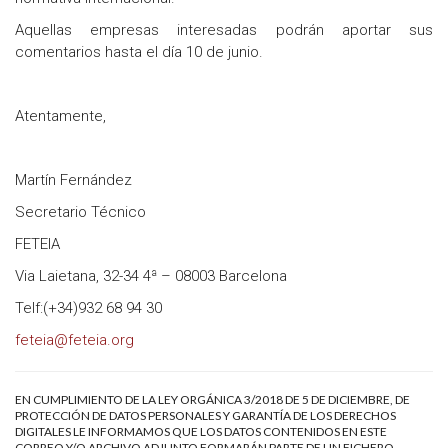
Aquellas empresas interesadas podrán aportar sus
comentarios hasta el día 10 de junio.
Atentamente,
Martín Fernández
Secretario Técnico
FETEIA
Via Laietana, 32-34 4ª – 08003 Barcelona
Telf:(+34)932 68 94 30
feteia@feteia.org
EN CUMPLIMIENTO DE LA LEY ORGÁNICA 3/2018 DE 5 DE DICIEMBRE, DE
PROTECCIÓN DE DATOS PERSONALES Y GARANTÍA DE LOS DERECHOS
DIGITALES LE INFORMAMOS QUE LOS DATOS CONTENIDOS EN ESTE
CORREO Y/O ARCHIVO ADJUNTO FORMARÁN PARTE DE UN FICHERO