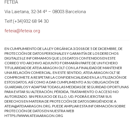
FETEIA
Via Laietana, 32-34 4ª – 08003 Barcelona
Telf:(+34)932 68 94 30
feteia@feteia.org
EN CUMPLIMIENTO DE LA LEY ORGÁNICA 3/2018 DE 5 DE DICIEMBRE, DE
PROTECCIÓN DE DATOS PERSONALES Y GARANTÍA DE LOS DERECHOS
DIGITALES LE INFORMAMOS QUE LOS DATOS CONTENIDOS EN ESTE
CORREO Y/O ARCHIVO ADJUNTO FORMARÁN PARTE DE UN FICHERO
TITULARIDAD DE ATEIA ARAGON OLT CON LA FINALIDAD DE MANTENER
UNA RELACIÓN COMERCIAL. EN ESTE SENTIDO, ATEIA ARAGON OLT SE
COMPROMETE A RESPETAR LA CONFIDENCIALIDAD EN LA UTILIZACIÓN DE
ESTOS DATOS, ASÍ COMO A DAR CUMPLIMIENTO A SU OBLIGACIÓN DE
GUARDARLOS Y ADAPTAR TODAS LAS MEDIDAS DE SEGURIDAD OPORTUNAS
PARA EVITAR SU ALTERACIÓN, PÉRDIDA, TRATAMIENTO O ACCESO NO
AUTORIZADO. SIN PERJUICIO DE ELLO, UD. PODRÁ EJERCITAR SUS
DERECHOS EN MATERIA DE PROTECCIÓN DE DATOS DIRIGIÉNDOSE A
ATEIA@ATEIAARAGON.ORG
. PUEDE AMPLIAR ESTA INFORMACIÓN SOBRE
PROTECCIÓN DE DATOS EN NUESTRA WEB
HTTPS://WWW.ATEIAARAGON.ORG