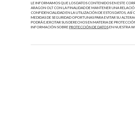
LE INFORMAMOS QUE LOS DATOS CONTENIDOS EN ESTE CORR
ARAGON OLT CON LA FINALIDAD DE MANTENER UNA RELACIÓN
CONFIDENCIALIDAD EN LA UTILIZACIÓN DE ESTOS DATOS, AS
MEDIDAS DE SEGURIDAD OPORTUNAS PARA EVITAR SU ALTERAC
PODRÁ EJERCITAR SUS DERECHOS EN MATERIA DE PROTECCIÓN
INFORMACIÓN SOBRE
PROTECCIÓN DE DATOS
EN NUESTRA 