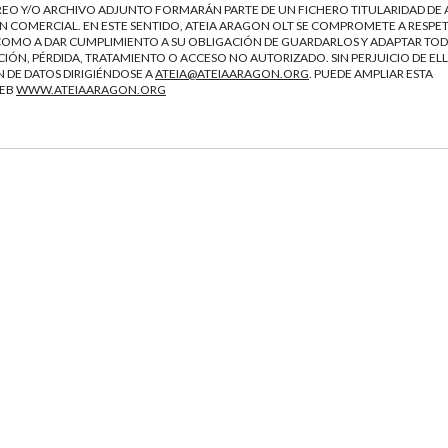
EO Y/O ARCHIVO ADJUNTO FORMARÁN PARTE DE UN FICHERO TITULARIDAD DE 
 COMERCIAL. EN ESTE SENTIDO, ATEIA ARAGON OLT SE COMPROMETE A RESPET
Í COMO A DAR CUMPLIMIENTO A SU OBLIGACIÓN DE GUARDARLOS Y ADAPTAR TOD
IÓN, PÉRDIDA, TRATAMIENTO O ACCESO NO AUTORIZADO. SIN PERJUICIO DE ELL
 DE DATOS DIRIGIÉNDOSE A
ATEIA@ATEIAARAGON.ORG
. PUEDE AMPLIAR ESTA
WEB
WWW.ATEIAARAGON.ORG