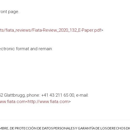
front page.
ts/fiata_reviews/Fiata-Review_2020_132_E-Paper.pdf
>
lectronic format and remain
 Glattbrugg, phone: +41 43 211 65 00, e-mail:
ww.fiata.com<http://www.fiata.com
>
EMBRE, DE PROTECCIÓN DE DATOS PERSONALES Y GARANTÍA DE LOS DERECHOS DI