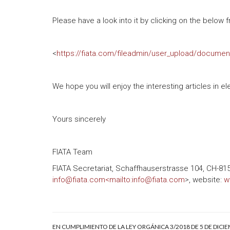
Please have a look into it by clicking on the below 
<
https://fiata.com/fileadmin/user_upload/documen
We hope you will enjoy the interesting articles in e
Yours sincerely
FIATA Team
FIATA Secretariat, Schaffhauserstrasse 104, CH-8152
info@fiata.com<mailto:info@fiata.com
>, website:
w
EN CUMPLIMIENTO DE LA LEY ORGÁNICA 3/2018 DE 5 DE DICI