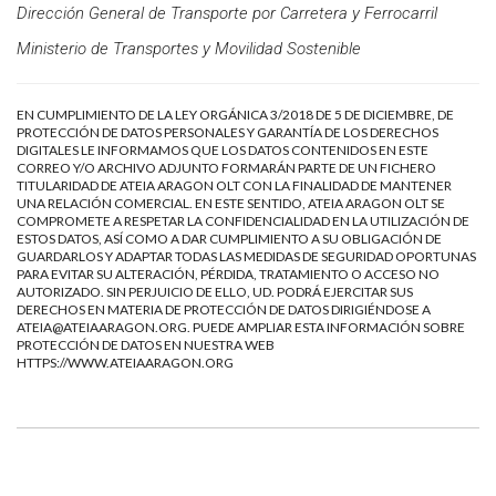
Dirección General de Transporte por Carretera y Ferrocarril
Ministerio de Transportes y Movilidad Sostenible
EN CUMPLIMIENTO DE LA LEY ORGÁNICA 3/2018 DE 5 DE DICIEMBRE, DE
PROTECCIÓN DE DATOS PERSONALES Y GARANTÍA DE LOS DERECHOS
DIGITALES LE INFORMAMOS QUE LOS DATOS CONTENIDOS EN ESTE
CORREO Y/O ARCHIVO ADJUNTO FORMARÁN PARTE DE UN FICHERO
TITULARIDAD DE ATEIA ARAGON OLT CON LA FINALIDAD DE MANTENER
UNA RELACIÓN COMERCIAL. EN ESTE SENTIDO, ATEIA ARAGON OLT SE
COMPROMETE A RESPETAR LA CONFIDENCIALIDAD EN LA UTILIZACIÓN DE
ESTOS DATOS, ASÍ COMO A DAR CUMPLIMIENTO A SU OBLIGACIÓN DE
GUARDARLOS Y ADAPTAR TODAS LAS MEDIDAS DE SEGURIDAD OPORTUNAS
PARA EVITAR SU ALTERACIÓN, PÉRDIDA, TRATAMIENTO O ACCESO NO
AUTORIZADO. SIN PERJUICIO DE ELLO, UD. PODRÁ EJERCITAR SUS
DERECHOS EN MATERIA DE PROTECCIÓN DE DATOS DIRIGIÉNDOSE A
ATEIA@ATEIAARAGON.ORG
. PUEDE AMPLIAR ESTA INFORMACIÓN SOBRE
PROTECCIÓN DE DATOS EN NUESTRA WEB
HTTPS://WWW.ATEIAARAGON.ORG