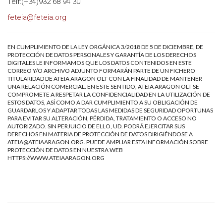
Telf:(+34)932 68 94 30
feteia@feteia.org
EN CUMPLIMIENTO DE LA LEY ORGÁNICA 3/2018 DE 5 DE DICIEMBRE, DE
PROTECCIÓN DE DATOS PERSONALES Y GARANTÍA DE LOS DERECHOS
DIGITALES LE INFORMAMOS QUE LOS DATOS CONTENIDOS EN ESTE
CORREO Y/O ARCHIVO ADJUNTO FORMARÁN PARTE DE UN FICHERO
TITULARIDAD DE ATEIA ARAGON OLT CON LA FINALIDAD DE MANTENER
UNA RELACIÓN COMERCIAL. EN ESTE SENTIDO, ATEIA ARAGON OLT SE
COMPROMETE A RESPETAR LA CONFIDENCIALIDAD EN LA UTILIZACIÓN DE
ESTOS DATOS, ASÍ COMO A DAR CUMPLIMIENTO A SU OBLIGACIÓN DE
GUARDARLOS Y ADAPTAR TODAS LAS MEDIDAS DE SEGURIDAD OPORTUNAS
PARA EVITAR SU ALTERACIÓN, PÉRDIDA, TRATAMIENTO O ACCESO NO
AUTORIZADO. SIN PERJUICIO DE ELLO, UD. PODRÁ EJERCITAR SUS
DERECHOS EN MATERIA DE PROTECCIÓN DE DATOS DIRIGIÉNDOSE A
ATEIA@ATEIAARAGON.ORG
. PUEDE AMPLIAR ESTA INFORMACIÓN SOBRE
PROTECCIÓN DE DATOS EN NUESTRA WEB
HTTPS://WWW.ATEIAARAGON.ORG