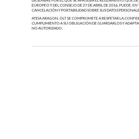
DICIEMBRE POR EL QUE SE APRUEBA EL REGLAMENTO QUE DES
EUROPEO Y DEL CONSEJO DE 27 DE ABRIL DE 2016, PUEDE, 
CANCELACIÓN Y PORTABILIDAD SOBRE SUS DATOS PERSONAL
ATEIA ARAGON, OLT SE COMPROMETE A RESPETAR LA CONFIDE
CUMPLIMIENTO A SU OBLIGACIÓN DE GUARDARLOS Y ADAPTAR
NO AUTORIZADO.