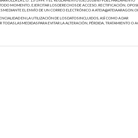
ARROLLA LA L.O. 15/1999, Y EL REGLAMENTO (UE) 2016/679 DEL PARLAMENTO
EN TODO MOMENTO, EJERCITAR LOS DERECHOS DE ACCESO, RECTIFICACIÓN, OPOS
ES MEDIANTE EL ENVÍO DE UN CORREO ELECTRÓNICO A
ATEIA@ATEIAARAGON.O
NCIALIDAD EN LA UTILIZACIÓN DE LOS DATOS INCLUIDOS, ASÍ COMO A DAR
 TODAS LAS MEDIDAS PARA EVITAR LA ALTERACIÓN, PÉRDIDA, TRATAMIENTO O 