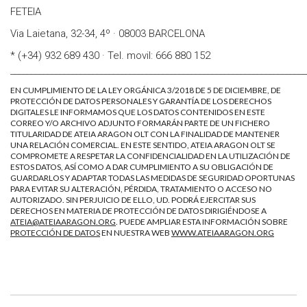
FETEIA
Via Laietana, 32-34, 4º · 08003 BARCELONA
* (+34) 932 689 430 · Tel. movil: 666 880 152
________________________________________________________________________
EN CUMPLIMIENTO DE LA LEY ORGÁNICA 3/2018 DE 5 DE DICIEMBRE, DE
PROTECCIÓN DE DATOS PERSONALES Y GARANTÍA DE LOS DERECHOS
DIGITALES LE INFORMAMOS QUE LOS DATOS CONTENIDOS EN ESTE
CORREO Y/O ARCHIVO ADJUNTO FORMARÁN PARTE DE UN FICHERO
TITULARIDAD DE ATEIA ARAGON OLT CON LA FINALIDAD DE MANTENER
UNA RELACIÓN COMERCIAL. EN ESTE SENTIDO, ATEIA ARAGON OLT SE
COMPROMETE A RESPETAR LA CONFIDENCIALIDAD EN LA UTILIZACIÓN DE
ESTOS DATOS, ASÍ COMO A DAR CUMPLIMIENTO A SU OBLIGACIÓN DE
GUARDARLOS Y ADAPTAR TODAS LAS MEDIDAS DE SEGURIDAD OPORTUNAS
PARA EVITAR SU ALTERACIÓN, PÉRDIDA, TRATAMIENTO O ACCESO NO
AUTORIZADO. SIN PERJUICIO DE ELLO, UD. PODRÁ EJERCITAR SUS
DERECHOS EN MATERIA DE PROTECCIÓN DE DATOS DIRIGIÉNDOSE A
ATEIA@ATEIAARAGON.ORG
. PUEDE AMPLIAR ESTA INFORMACIÓN SOBRE
PROTECCIÓN DE DATOS
EN NUESTRA WEB
WWW.ATEIAARAGON.ORG