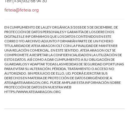
Telf:(+34)932 68 94 30
feteia@feteia.org
EN CUMPLIMIENTO DE LA LEY ORGÁNICA 3/2018 DE 5 DE DICIEMBRE, DE
PROTECCIÓN DE DATOS PERSONALES Y GARANTÍA DE LOS DERECHOS
DIGITALES LE INFORMAMOS QUE LOS DATOS CONTENIDOS EN ESTE
CORREO Y/O ARCHIVO ADJUNTO FORMARÁN PARTE DE UN FICHERO
TITULARIDAD DE ATEIA ARAGON OLT CON LA FINALIDAD DE MANTENER
UNA RELACIÓN COMERCIAL. EN ESTE SENTIDO, ATEIA ARAGON OLT SE
COMPROMETE A RESPETAR LA CONFIDENCIALIDAD EN LA UTILIZACIÓN DE
ESTOS DATOS, ASÍ COMO A DAR CUMPLIMIENTO A SU OBLIGACIÓN DE
GUARDARLOS Y ADAPTAR TODAS LAS MEDIDAS DE SEGURIDAD OPORTUNAS
PARA EVITAR SU ALTERACIÓN, PÉRDIDA, TRATAMIENTO O ACCESO NO
AUTORIZADO. SIN PERJUICIO DE ELLO, UD. PODRÁ EJERCITAR SUS
DERECHOS EN MATERIA DE PROTECCIÓN DE DATOS DIRIGIÉNDOSE A
ATEIA@ATEIAARAGON.ORG
. PUEDE AMPLIAR ESTA INFORMACIÓN SOBRE
PROTECCIÓN DE DATOS EN NUESTRA WEB
HTTPS://WWW.ATEIAARAGON.ORG