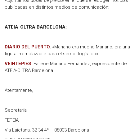
Adjuntamos
dosier de prensa
en el que se recogen noticias
publicadas en distintos medios de comunicación:
ATEIA-OLTRA BARCELONA
:
DIARIO DEL PUERTO
: «Mariano era mucho Mariano, era una
figura irremplazable para el sector logístico».
VEINTEPIES
: Fallece Mariano Fernández, expresidente de
ATEIA-OLTRA Barcelona.
Atentamente,
Secretaría
FETEIA
Via Laietana, 32-34 4ª – 08003 Barcelona