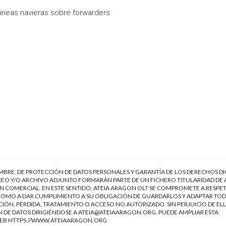
ineas navieras sobre forwarders.
EMBRE, DE PROTECCIÓN DE DATOS PERSONALES Y GARANTÍA DE LOS DERECHOS DI
EO Y/O ARCHIVO ADJUNTO FORMARÁN PARTE DE UN FICHERO TITULARIDAD DE 
 COMERCIAL. EN ESTE SENTIDO, ATEIA ARAGON OLT SE COMPROMETE A RESPET
Í COMO A DAR CUMPLIMIENTO A SU OBLIGACIÓN DE GUARDARLOS Y ADAPTAR TOD
IÓN, PÉRDIDA, TRATAMIENTO O ACCESO NO AUTORIZADO. SIN PERJUICIO DE ELL
 DE DATOS DIRIGIÉNDOSE A
ATEIA@ATEIAARAGON.ORG
. PUEDE AMPLIAR ESTA
WEB
HTTPS://WWW.ATEIAARAGON.ORG