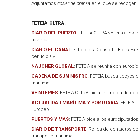
Adjuntamos
dosier de prensa
en el que se recogen 
FETEIA-OLTRA
:
DIARIO DEL PUERTO
: FETEIA-OLTRA solicita a lo
navieras.
DIARIO EL CANAL
: E.Ticó: «La Consortia Block E
perjudicial».
NAUCHER GLOBAL
: FETEIA se reunirá con eurodi
CADENA DE SUMINISTRO
: FETEIA busca apoyos e
marítimo.
VEINTEPIES
: FETEIA-OLTRA inicia una ronda de de
ACTUALIDAD MARÍTIMA Y PORTUARIA
: FETEIA-
Europeo.
PUERTOS Y MÁS
: FETEIA pide a los eurodiputado
DIARIO DE TRANSPORTE
: Ronda de contactos de
transporte marítimo.