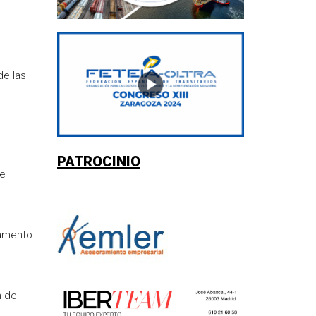
de las
PATROCINIO
te
lamento
 del