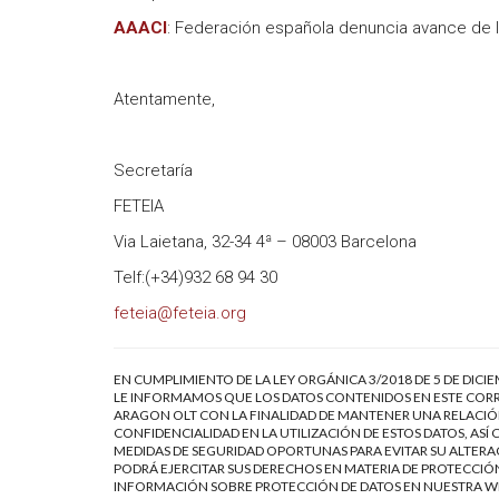
AAACI
: Federación española denuncia avance de l
Atentamente,
Secretaría
FETEIA
Via Laietana, 32-34 4ª – 08003 Barcelona
Telf:(+34)932 68 94 30
feteia@feteia.org
EN CUMPLIMIENTO DE LA LEY ORGÁNICA 3/2018 DE 5 DE DICI
LE INFORMAMOS QUE LOS DATOS CONTENIDOS EN ESTE CORR
ARAGON OLT CON LA FINALIDAD DE MANTENER UNA RELACIÓN
CONFIDENCIALIDAD EN LA UTILIZACIÓN DE ESTOS DATOS, AS
MEDIDAS DE SEGURIDAD OPORTUNAS PARA EVITAR SU ALTERAC
PODRÁ EJERCITAR SUS DERECHOS EN MATERIA DE PROTECCIÓN
INFORMACIÓN SOBRE PROTECCIÓN DE DATOS EN NUESTRA 