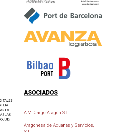
ASOCIADOS
GITALES
ATEIA
AR LA
A.M. Cargo Aragón S.L.
AS LAS
O, UD.
Aragonesa de Aduanas y Servicios,
S.L.