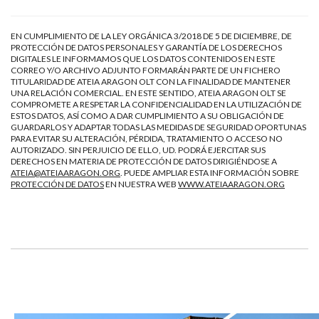
EN CUMPLIMIENTO DE LA LEY ORGÁNICA 3/2018 DE 5 DE DICIEMBRE, DE
PROTECCIÓN DE DATOS PERSONALES Y GARANTÍA DE LOS DERECHOS
DIGITALES LE INFORMAMOS QUE LOS DATOS CONTENIDOS EN ESTE
CORREO Y/O ARCHIVO ADJUNTO FORMARÁN PARTE DE UN FICHERO
TITULARIDAD DE ATEIA ARAGON OLT CON LA FINALIDAD DE MANTENER
UNA RELACIÓN COMERCIAL. EN ESTE SENTIDO, ATEIA ARAGON OLT SE
COMPROMETE A RESPETAR LA CONFIDENCIALIDAD EN LA UTILIZACIÓN DE
ESTOS DATOS, ASÍ COMO A DAR CUMPLIMIENTO A SU OBLIGACIÓN DE
GUARDARLOS Y ADAPTAR TODAS LAS MEDIDAS DE SEGURIDAD OPORTUNAS
PARA EVITAR SU ALTERACIÓN, PÉRDIDA, TRATAMIENTO O ACCESO NO
AUTORIZADO. SIN PERJUICIO DE ELLO, UD. PODRÁ EJERCITAR SUS
DERECHOS EN MATERIA DE PROTECCIÓN DE DATOS DIRIGIÉNDOSE A
ATEIA@ATEIAARAGON.ORG
. PUEDE AMPLIAR ESTA INFORMACIÓN SOBRE
PROTECCIÓN DE DATOS
EN NUESTRA WEB
WWW.ATEIAARAGON.ORG