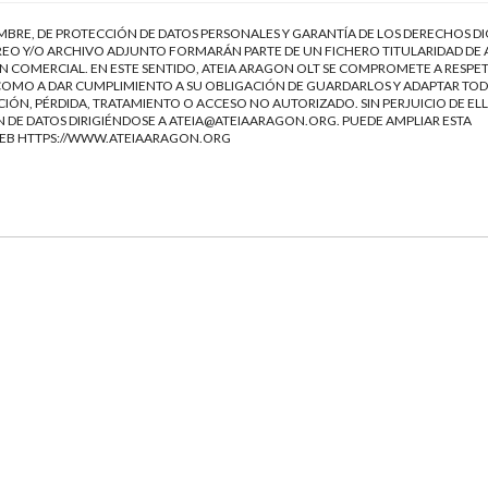
EMBRE, DE PROTECCIÓN DE DATOS PERSONALES Y GARANTÍA DE LOS DERECHOS DI
EO Y/O ARCHIVO ADJUNTO FORMARÁN PARTE DE UN FICHERO TITULARIDAD DE 
 COMERCIAL. EN ESTE SENTIDO, ATEIA ARAGON OLT SE COMPROMETE A RESPET
Í COMO A DAR CUMPLIMIENTO A SU OBLIGACIÓN DE GUARDARLOS Y ADAPTAR TOD
IÓN, PÉRDIDA, TRATAMIENTO O ACCESO NO AUTORIZADO. SIN PERJUICIO DE ELL
 DE DATOS DIRIGIÉNDOSE A
ATEIA@ATEIAARAGON.ORG
. PUEDE AMPLIAR ESTA
WEB
HTTPS://WWW.ATEIAARAGON.ORG