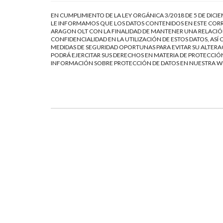
EN CUMPLIMIENTO DE LA LEY ORGÁNICA 3/2018 DE 5 DE DICI
LE INFORMAMOS QUE LOS DATOS CONTENIDOS EN ESTE CORR
ARAGON OLT CON LA FINALIDAD DE MANTENER UNA RELACIÓN
CONFIDENCIALIDAD EN LA UTILIZACIÓN DE ESTOS DATOS, AS
MEDIDAS DE SEGURIDAD OPORTUNAS PARA EVITAR SU ALTERAC
PODRÁ EJERCITAR SUS DERECHOS EN MATERIA DE PROTECCIÓN
INFORMACIÓN SOBRE PROTECCIÓN DE DATOS EN NUESTRA 