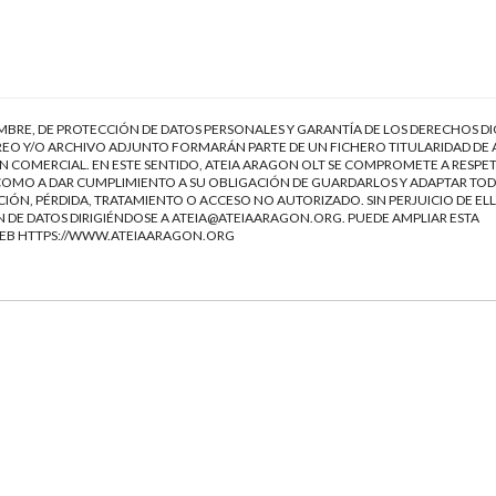
EMBRE, DE PROTECCIÓN DE DATOS PERSONALES Y GARANTÍA DE LOS DERECHOS DI
EO Y/O ARCHIVO ADJUNTO FORMARÁN PARTE DE UN FICHERO TITULARIDAD DE 
 COMERCIAL. EN ESTE SENTIDO, ATEIA ARAGON OLT SE COMPROMETE A RESPET
Í COMO A DAR CUMPLIMIENTO A SU OBLIGACIÓN DE GUARDARLOS Y ADAPTAR TOD
IÓN, PÉRDIDA, TRATAMIENTO O ACCESO NO AUTORIZADO. SIN PERJUICIO DE ELL
 DE DATOS DIRIGIÉNDOSE A
ATEIA@ATEIAARAGON.ORG
. PUEDE AMPLIAR ESTA
WEB
HTTPS://WWW.ATEIAARAGON.ORG