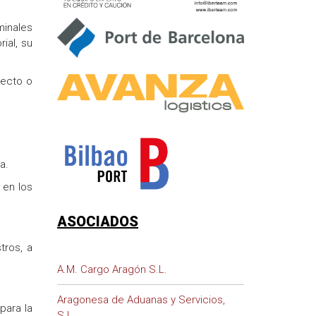
minales
ial, su
yecto o
a.
 en los
ASOCIADOS
tros, a
A.M. Cargo Aragón S.L.
Aragonesa de Aduanas y Servicios,
para la
S.L.