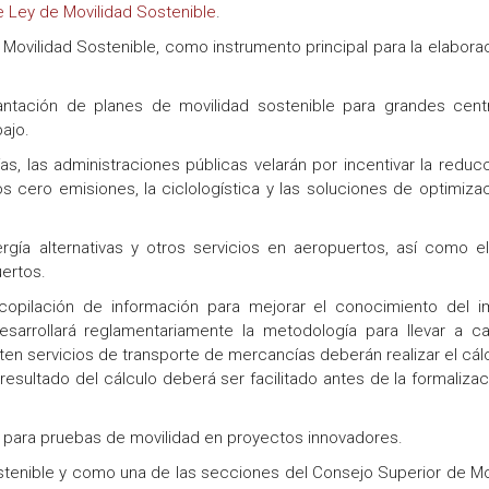
 Ley de Movilidad Sostenible
.
 Movilidad Sostenible, como instrumento principal para la elabora
plantación de planes de movilidad sostenible para grandes cen
bajo.
s, las administraciones públicas velarán por incentivar la reduc
s cero emisiones, la ciclologística y las soluciones de optimiza
gía alternativas y otros servicios en aeropuertos, así como e
uertos.
copilación de información para mejorar el conocimiento del 
esarrollará reglamentariamente la metodología para llevar a c
en servicios de transporte de mercancías deberán realizar el cál
esultado del cálculo deberá ser facilitado antes de la formalizac
ox para pruebas de movilidad en proyectos innovadores.
stenible y como una de las secciones del Consejo Superior de Mo