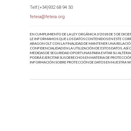
Telf:(+34)932 68 94 30
feteia@feteia.org
EN CUMPLIMIENTO DE LA LEY ORGÁNICA 3/2018 DE 5 DE DICI
LE INFORMAMOS QUE LOS DATOS CONTENIDOS EN ESTE CORR
ARAGON OLT CON LA FINALIDAD DE MANTENER UNA RELACIÓN
CONFIDENCIALIDAD EN LA UTILIZACIÓN DE ESTOS DATOS, AS
MEDIDAS DE SEGURIDAD OPORTUNAS PARA EVITAR SU ALTERAC
PODRÁ EJERCITAR SUS DERECHOS EN MATERIA DE PROTECCIÓN
INFORMACIÓN SOBRE PROTECCIÓN DE DATOS EN NUESTRA 