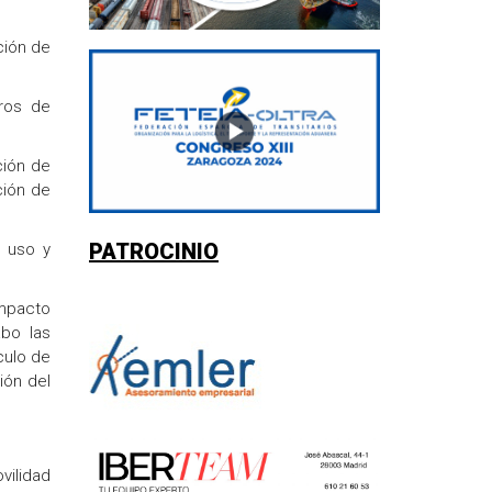
ción de
tros de
ción de
ción de
PATROCINIO
l uso y
impacto
abo las
culo de
ión del
vilidad