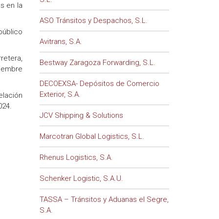
s en la
ASO Tránsitos y Despachos, S.L.
público
Avitrans, S.A.
retera,
Bestway Zaragoza Forwarding, S.L.
tiembre
DECOEXSA- Depósitos de Comercio
Exterior, S.A.
elación
024.
JCV Shipping & Solutions
Marcotran Global Logistics, S.L.
Rhenus Logistics, S.A.
Schenker Logistic, S.A.U.
TASSA – Tránsitos y Aduanas el Segre,
S.A.