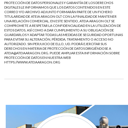
PROTECCIÓN DE DATOS PERSONALES Y GARANTÍA DE LOS DERECHOS
DIGITALES LE INFORMAMOS QUE LOS DATOS CONTENIDOS EN ESTE
CORREO Y/O ARCHIVO ADJUNTO FORMARÁN PARTE DE UN FICHERO
TITULARIDAD DE ATEIA ARAGON OLT CON LA FINALIDAD DE MANTENER
UNA RELACIÓN COMERCIAL. EN ESTE SENTIDO, ATEIA ARAGON OLT SE
COMPROMETE A RESPETAR LA CONFIDENCIALIDAD EN LA UTILIZACIÓN DE
ESTOS DATOS, ASÍ COMO A DAR CUMPLIMIENTO A SU OBLIGACIÓN DE
GUARDARLOS Y ADAPTAR TODAS LAS MEDIDAS DE SEGURIDAD OPORTUNAS
PARA EVITAR SU ALTERACIÓN, PÉRDIDA, TRATAMIENTO O ACCESO NO
AUTORIZADO. SIN PERJUICIO DE ELLO, UD. PODRÁ EJERCITAR SUS
DERECHOS EN MATERIA DE PROTECCIÓN DE DATOS DIRIGIÉNDOSE A
ATEIA@ATEIAARAGON.ORG
. PUEDE AMPLIAR ESTA INFORMACIÓN SOBRE
PROTECCIÓN DE DATOS EN NUESTRA WEB
HTTPS://WWW.ATEIAARAGON.ORG