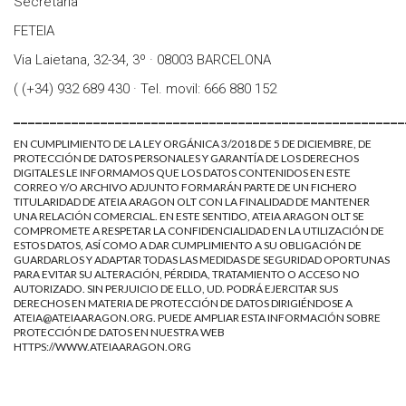
Secretaria
FETEIA
Via Laietana, 32-34, 3º · 08003 BARCELONA
( (+34) 932 689 430 · Tel. movil: 666 880 152
______________________________________________________
EN CUMPLIMIENTO DE LA LEY ORGÁNICA 3/2018 DE 5 DE DICIEMBRE, DE
PROTECCIÓN DE DATOS PERSONALES Y GARANTÍA DE LOS DERECHOS
DIGITALES LE INFORMAMOS QUE LOS DATOS CONTENIDOS EN ESTE
CORREO Y/O ARCHIVO ADJUNTO FORMARÁN PARTE DE UN FICHERO
TITULARIDAD DE ATEIA ARAGON OLT CON LA FINALIDAD DE MANTENER
UNA RELACIÓN COMERCIAL. EN ESTE SENTIDO, ATEIA ARAGON OLT SE
COMPROMETE A RESPETAR LA CONFIDENCIALIDAD EN LA UTILIZACIÓN DE
ESTOS DATOS, ASÍ COMO A DAR CUMPLIMIENTO A SU OBLIGACIÓN DE
GUARDARLOS Y ADAPTAR TODAS LAS MEDIDAS DE SEGURIDAD OPORTUNAS
PARA EVITAR SU ALTERACIÓN, PÉRDIDA, TRATAMIENTO O ACCESO NO
AUTORIZADO. SIN PERJUICIO DE ELLO, UD. PODRÁ EJERCITAR SUS
DERECHOS EN MATERIA DE PROTECCIÓN DE DATOS DIRIGIÉNDOSE A
ATEIA@ATEIAARAGON.ORG
. PUEDE AMPLIAR ESTA INFORMACIÓN SOBRE
PROTECCIÓN DE DATOS EN NUESTRA WEB
HTTPS://WWW.ATEIAARAGON.ORG