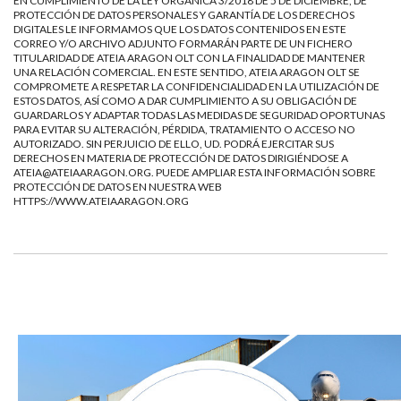
EN CUMPLIMIENTO DE LA LEY ORGÁNICA 3/2018 DE 5 DE DICIEMBRE, DE
PROTECCIÓN DE DATOS PERSONALES Y GARANTÍA DE LOS DERECHOS
DIGITALES LE INFORMAMOS QUE LOS DATOS CONTENIDOS EN ESTE
CORREO Y/O ARCHIVO ADJUNTO FORMARÁN PARTE DE UN FICHERO
TITULARIDAD DE ATEIA ARAGON OLT CON LA FINALIDAD DE MANTENER
UNA RELACIÓN COMERCIAL. EN ESTE SENTIDO, ATEIA ARAGON OLT SE
COMPROMETE A RESPETAR LA CONFIDENCIALIDAD EN LA UTILIZACIÓN DE
ESTOS DATOS, ASÍ COMO A DAR CUMPLIMIENTO A SU OBLIGACIÓN DE
GUARDARLOS Y ADAPTAR TODAS LAS MEDIDAS DE SEGURIDAD OPORTUNAS
PARA EVITAR SU ALTERACIÓN, PÉRDIDA, TRATAMIENTO O ACCESO NO
AUTORIZADO. SIN PERJUICIO DE ELLO, UD. PODRÁ EJERCITAR SUS
DERECHOS EN MATERIA DE PROTECCIÓN DE DATOS DIRIGIÉNDOSE A
ATEIA@ATEIAARAGON.ORG
. PUEDE AMPLIAR ESTA INFORMACIÓN SOBRE
PROTECCIÓN DE DATOS EN NUESTRA WEB
HTTPS://WWW.ATEIAARAGON.ORG