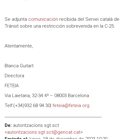
Se adjunta
comunicación
recibida del Servei català de
Trànsit sobre una restricción sobrevenida en la C-25.
Atentamente,
Blanca Guitart
Directora
FETEIA
Via Laietana, 32-34 4ª – 08003 Barcelona
Telf:(+34)932 68 94 30
| feteia@feteia.org
____________________________________________________
De:
autoritzacions.sgt.sct
<
autoritzacions.sgt.sct@gencat.cat
>