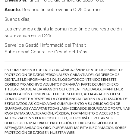
Enviado el:
lunes, 18 de diciembre de 2023 10:20
Asunto:
Restricción sobrevenida C-25 Osormort
Buenos días,
Les enviamos adjunta la comunicación de una restricción
sobrevenida en la C-25.
Servei de Gestió i Informació del Trànsit
Subdirecció General de Gestió del Trànsit
EN CUMPLIMIENTO DE LA LEY ORGÁNICA 3/2018 DE 5 DE DICIEMBRE, DE
PROTECCIÓN DE DATOS PERSONALES Y GARANTÍA DE LOS DERECHOS
DIGITALES LE INFORMAMOS QUE LOS DATOS CONTENIDOS EN ESTE
CORREO Y/O ARCHIVO ADJUNTO FORMARÁN PARTE DE UN FICHERO
TITULARIDAD DE ATEIA ARAGON OLT CON LA FINALIDAD DE MANTENER
UNA RELACIÓN COMERCIAL. EN ESTE SENTIDO, ATEIA ARAGON OLT SE
COMPROMETE A RESPETAR LA CONFIDENCIALIDAD EN LA UTILIZACIÓN DE
ESTOS DATOS, ASÍ COMO A DAR CUMPLIMIENTO A SU OBLIGACIÓN DE
GUARDARLOS Y ADAPTAR TODAS LAS MEDIDAS DE SEGURIDAD OPORTUNAS
PARA EVITAR SU ALTERACIÓN, PÉRDIDA, TRATAMIENTO O ACCESO NO
AUTORIZADO. SIN PERJUICIO DE ELLO, UD. PODRÁ EJERCITAR SUS
DERECHOS EN MATERIA DE PROTECCIÓN DE DATOS DIRIGIÉNDOSE A
ATEIA@ATEIAARAGON.ORG
. PUEDE AMPLIAR ESTA INFORMACIÓN SOBRE
PROTECCIÓN DE DATOS EN NUESTRA WEB