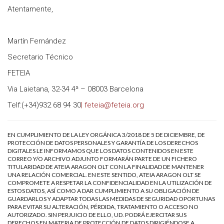
Atentamente,
Martín Fernández
Secretario Técnico
FETEIA
Via Laietana, 32-34 4ª – 08003 Barcelona
Telf:(+34)932 68 94 30
| feteia@feteia.org
EN CUMPLIMIENTO DE LA LEY ORGÁNICA 3/2018 DE 5 DE DICIEMBRE, DE
PROTECCIÓN DE DATOS PERSONALES Y GARANTÍA DE LOS DERECHOS
DIGITALES LE INFORMAMOS QUE LOS DATOS CONTENIDOS EN ESTE
CORREO Y/O ARCHIVO ADJUNTO FORMARÁN PARTE DE UN FICHERO
TITULARIDAD DE ATEIA ARAGON OLT CON LA FINALIDAD DE MANTENER
UNA RELACIÓN COMERCIAL. EN ESTE SENTIDO, ATEIA ARAGON OLT SE
COMPROMETE A RESPETAR LA CONFIDENCIALIDAD EN LA UTILIZACIÓN DE
ESTOS DATOS, ASÍ COMO A DAR CUMPLIMIENTO A SU OBLIGACIÓN DE
GUARDARLOS Y ADAPTAR TODAS LAS MEDIDAS DE SEGURIDAD OPORTUNAS
PARA EVITAR SU ALTERACIÓN, PÉRDIDA, TRATAMIENTO O ACCESO NO
AUTORIZADO. SIN PERJUICIO DE ELLO, UD. PODRÁ EJERCITAR SUS
DERECHOS EN MATERIA DE PROTECCIÓN DE DATOS DIRIGIÉNDOSE A