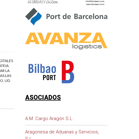
GITALES
ATEIA
AR LA
AS LAS
O, UD.
ASOCIADOS
A.M. Cargo Aragón S.L.
Aragonesa de Aduanas y Servicios,
S.L.