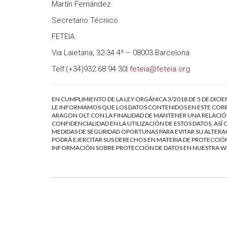
Martín Fernández
Secretario Técnico
FETEIA
Via Laietana, 32-34 4ª – 08003 Barcelona
Telf:(+34)932 68 94 30
| feteia@feteia.org
EN CUMPLIMIENTO DE LA LEY ORGÁNICA 3/2018 DE 5 DE DICI
LE INFORMAMOS QUE LOS DATOS CONTENIDOS EN ESTE CORR
ARAGON OLT CON LA FINALIDAD DE MANTENER UNA RELACIÓN
CONFIDENCIALIDAD EN LA UTILIZACIÓN DE ESTOS DATOS, AS
MEDIDAS DE SEGURIDAD OPORTUNAS PARA EVITAR SU ALTERAC
PODRÁ EJERCITAR SUS DERECHOS EN MATERIA DE PROTECCIÓN
INFORMACIÓN SOBRE PROTECCIÓN DE DATOS EN NUESTRA 