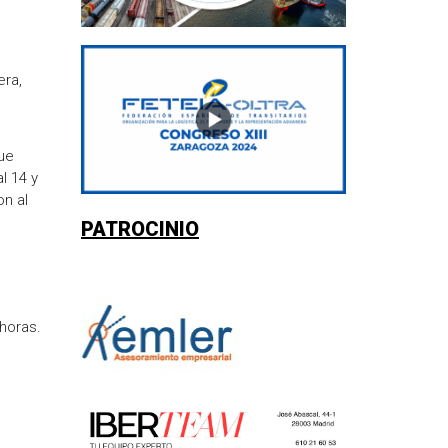
era,
s
ue
l 14 y
on al
PATROCINIO
horas.