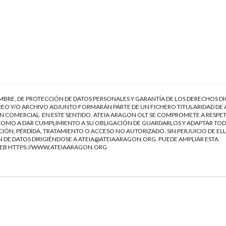
EMBRE, DE PROTECCIÓN DE DATOS PERSONALES Y GARANTÍA DE LOS DERECHOS DI
EO Y/O ARCHIVO ADJUNTO FORMARÁN PARTE DE UN FICHERO TITULARIDAD DE 
 COMERCIAL. EN ESTE SENTIDO, ATEIA ARAGON OLT SE COMPROMETE A RESPET
Í COMO A DAR CUMPLIMIENTO A SU OBLIGACIÓN DE GUARDARLOS Y ADAPTAR TOD
IÓN, PÉRDIDA, TRATAMIENTO O ACCESO NO AUTORIZADO. SIN PERJUICIO DE ELL
 DE DATOS DIRIGIÉNDOSE A
ATEIA@ATEIAARAGON.ORG
. PUEDE AMPLIAR ESTA
WEB
HTTPS://WWW.ATEIAARAGON.ORG