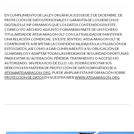
EN CUMPLIMIENTO DE LA LEY ORGÁNICA 3/2018 DE 5 DE DICIEMBRE, DE
PROTECCIÓN DE DATOS PERSONALES Y GARANTÍA DE LOS DERECHOS
DIGITALES LE INFORMAMOS QUE LOS DATOS CONTENIDOS EN ESTE
CORREO Y/O ARCHIVO ADJUNTO FORMARÁN PARTE DE UN FICHERO
TITULARIDAD DE ATEIA ARAGON OLT CON LA FINALIDAD DE MANTENER
UNA RELACIÓN COMERCIAL. EN ESTE SENTIDO, ATEIA ARAGON OLT SE
COMPROMETE A RESPETAR LA CONFIDENCIALIDAD EN LA UTILIZACIÓN DE
ESTOS DATOS, ASÍ COMO A DAR CUMPLIMIENTO A SU OBLIGACIÓN DE
GUARDARLOS Y ADAPTAR TODAS LAS MEDIDAS DE SEGURIDAD OPORTUNAS
PARA EVITAR SU ALTERACIÓN, PÉRDIDA, TRATAMIENTO O ACCESO NO
AUTORIZADO. SIN PERJUICIO DE ELLO, UD. PODRÁ EJERCITAR SUS
DERECHOS EN MATERIA DE PROTECCIÓN DE DATOS DIRIGIÉNDOSE A
ATEIA@ATEIAARAGON.ORG
. PUEDE AMPLIAR ESTA INFORMACIÓN SOBRE
PROTECCIÓN DE DATOS
EN NUESTRA WEB
WWW.ATEIAARAGON.ORG