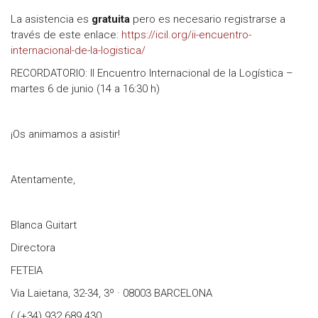
La asistencia es
gratuita
pero es necesario registrarse a
través de este enlace:
https://icil.org/ii-encuentro-
internacional-de-la-logistica/
RECORDATORIO: II Encuentro Internacional de la Logística –
martes 6 de junio (14 a 16:30 h)
¡Os animamos a asistir!
Atentamente,
Blanca Guitart
Directora
FETEIA
Via Laietana, 32-34, 3º · 08003 BARCELONA
( (+34) 932 689 430