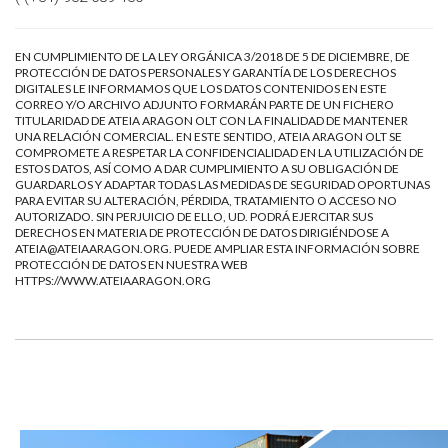
EN CUMPLIMIENTO DE LA LEY ORGÁNICA 3/2018 DE 5 DE DICIEMBRE, DE
PROTECCIÓN DE DATOS PERSONALES Y GARANTÍA DE LOS DERECHOS
DIGITALES LE INFORMAMOS QUE LOS DATOS CONTENIDOS EN ESTE
CORREO Y/O ARCHIVO ADJUNTO FORMARÁN PARTE DE UN FICHERO
TITULARIDAD DE ATEIA ARAGON OLT CON LA FINALIDAD DE MANTENER
UNA RELACIÓN COMERCIAL. EN ESTE SENTIDO, ATEIA ARAGON OLT SE
COMPROMETE A RESPETAR LA CONFIDENCIALIDAD EN LA UTILIZACIÓN DE
ESTOS DATOS, ASÍ COMO A DAR CUMPLIMIENTO A SU OBLIGACIÓN DE
GUARDARLOS Y ADAPTAR TODAS LAS MEDIDAS DE SEGURIDAD OPORTUNAS
PARA EVITAR SU ALTERACIÓN, PÉRDIDA, TRATAMIENTO O ACCESO NO
AUTORIZADO. SIN PERJUICIO DE ELLO, UD. PODRÁ EJERCITAR SUS
DERECHOS EN MATERIA DE PROTECCIÓN DE DATOS DIRIGIÉNDOSE A
ATEIA@ATEIAARAGON.ORG
. PUEDE AMPLIAR ESTA INFORMACIÓN SOBRE
PROTECCIÓN DE DATOS EN NUESTRA WEB
HTTPS://WWW.ATEIAARAGON.ORG