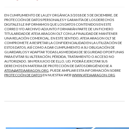
EN CUMPLIMIENTO DE LA LEY ORGÁNICA 3/2018 DE 5 DE DICIEMBRE, DE
PROTECCIÓN DE DATOS PERSONALES Y GARANTÍA DE LOS DERECHOS
DIGITALES LE INFORMAMOS QUE LOS DATOS CONTENIDOS EN ESTE
CORREO Y/O ARCHIVO ADJUNTO FORMARÁN PARTE DE UN FICHERO
TITULARIDAD DE ATEIA ARAGON OLT CON LA FINALIDAD DE MANTENER
UNA RELACIÓN COMERCIAL. EN ESTE SENTIDO, ATEIA ARAGON OLT SE
COMPROMETE A RESPETAR LA CONFIDENCIALIDAD EN LA UTILIZACIÓN DE
ESTOS DATOS, ASÍ COMO A DAR CUMPLIMIENTO A SU OBLIGACIÓN DE
GUARDARLOS Y ADAPTAR TODAS LAS MEDIDAS DE SEGURIDAD OPORTUNAS
PARA EVITAR SU ALTERACIÓN, PÉRDIDA, TRATAMIENTO O ACCESO NO
AUTORIZADO. SIN PERJUICIO DE ELLO, UD. PODRÁ EJERCITAR SUS
DERECHOS EN MATERIA DE PROTECCIÓN DE DATOS DIRIGIÉNDOSE A
ATEIA@ATEIAARAGON.ORG
. PUEDE AMPLIAR ESTA INFORMACIÓN SOBRE
PROTECCIÓN DE DATOS
EN NUESTRA WEB
WWW.ATEIAARAGON.ORG