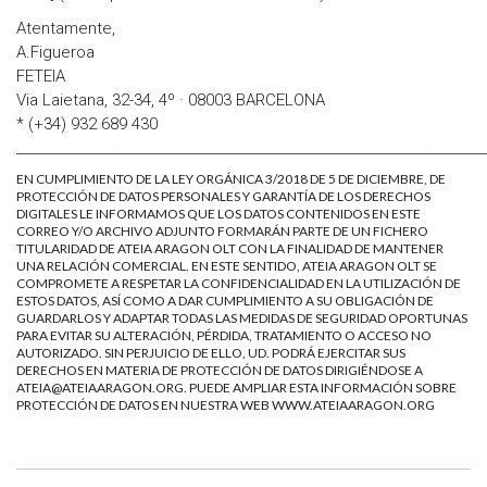
Atentamente,
A.Figueroa
FETEIA
Via Laietana, 32-34, 4º · 08003 BARCELONA
* (+34) 932 689 430
________________________________________________________________________
EN CUMPLIMIENTO DE LA LEY ORGÁNICA 3/2018 DE 5 DE DICIEMBRE, DE
PROTECCIÓN DE DATOS PERSONALES Y GARANTÍA DE LOS DERECHOS
DIGITALES LE INFORMAMOS QUE LOS DATOS CONTENIDOS EN ESTE
CORREO Y/O ARCHIVO ADJUNTO FORMARÁN PARTE DE UN FICHERO
TITULARIDAD DE ATEIA ARAGON OLT CON LA FINALIDAD DE MANTENER
UNA RELACIÓN COMERCIAL. EN ESTE SENTIDO, ATEIA ARAGON OLT SE
COMPROMETE A RESPETAR LA CONFIDENCIALIDAD EN LA UTILIZACIÓN DE
ESTOS DATOS, ASÍ COMO A DAR CUMPLIMIENTO A SU OBLIGACIÓN DE
GUARDARLOS Y ADAPTAR TODAS LAS MEDIDAS DE SEGURIDAD OPORTUNAS
PARA EVITAR SU ALTERACIÓN, PÉRDIDA, TRATAMIENTO O ACCESO NO
AUTORIZADO. SIN PERJUICIO DE ELLO, UD. PODRÁ EJERCITAR SUS
DERECHOS EN MATERIA DE PROTECCIÓN DE DATOS DIRIGIÉNDOSE A
ATEIA@ATEIAARAGON.ORG. PUEDE AMPLIAR ESTA INFORMACIÓN SOBRE
PROTECCIÓN DE DATOS EN NUESTRA WEB WWW.ATEIAARAGON.ORG