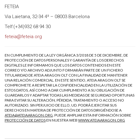
FETEIA
Via Laietana, 32-34 4ª – 08003 Barcelona
Telf:(+34)932 68 94 30
feteia@feteia.org
EN CUMPLIMIENTO DE LA LEY ORGÁNICA 3/2018 DE 5 DE DICIEMBRE, DE
PROTECCIÓN DE DATOS PERSONALES Y GARANTÍA DE LOS DERECHOS
DIGITALES LE INFORMAMOS QUE LOS DATOS CONTENIDOS EN ESTE
CORREO Y/O ARCHIVO ADJUNTO FORMARÁN PARTE DE UN FICHERO
TITULARIDAD DE ATEIA ARAGON OLT CON LA FINALIDAD DE MANTENER
UNA RELACIÓN COMERCIAL. EN ESTE SENTIDO, ATEIA ARAGON OLT SE
COMPROMETE A RESPETAR LA CONFIDENCIALIDAD EN LA UTILIZACIÓN DE
ESTOS DATOS, ASÍ COMO A DAR CUMPLIMIENTO A SU OBLIGACIÓN DE
GUARDARLOS Y ADAPTAR TODAS LAS MEDIDAS DE SEGURIDAD OPORTUNAS
PARA EVITAR SU ALTERACIÓN, PÉRDIDA, TRATAMIENTO O ACCESO NO
AUTORIZADO. SIN PERJUICIO DE ELLO, UD. PODRÁ EJERCITAR SUS
DERECHOS EN MATERIA DE PROTECCIÓN DE DATOS DIRIGIÉNDOSE A
ATEIA@ATEIAARAGON.ORG
. PUEDE AMPLIAR ESTA INFORMACIÓN SOBRE
PROTECCIÓN DE DATOS
EN NUESTRA WEB
WWW.ATEIAARAGON.ORG