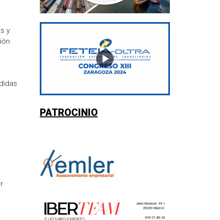
s y
ión
didas
PATROCINIO
r