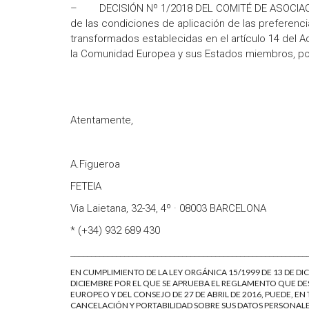
– DECISIÓN Nº 1/2018 DEL COMITÉ DE ASOCIACIÓN 
de las condiciones de aplicación de las preferenci
transformados establecidas en el artículo 14 del 
la Comunidad Europea y sus Estados miembros, por 
Atentamente,
A.Figueroa
FETEIA
Via Laietana, 32-34, 4º · 08003 BARCELONA
* (+34) 932 689 430
_________________________________________________________
EN CUMPLIMIENTO DE LA LEY ORGÁNICA 15/1999 DE 13 DE DIC
DICIEMBRE POR EL QUE SE APRUEBA EL REGLAMENTO QUE DES
EUROPEO Y DEL CONSEJO DE 27 DE ABRIL DE 2016, PUEDE, 
CANCELACIÓN Y PORTABILIDAD SOBRE SUS DATOS PERSONAL