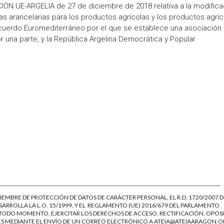
UE-ARGELIA de 27 de diciembre de 2018 relativa a la modifica
as arancelarias para los productos agrícolas y los productos agríc
Acuerdo Euromediterráneo por el que se establece una asociación 
una parte, y la República Argelina Democrática y Popular.
__________________________________________________________________________
IEMBRE DE PROTECCIÓN DE DATOS DE CARÁCTER PERSONAL, EL R.D. 1720/2007 D
ARROLLA LA L.O. 15/1999, Y EL REGLAMENTO (UE) 2016/679 DEL PARLAMENTO
EN TODO MOMENTO, EJERCITAR LOS DERECHOS DE ACCESO, RECTIFICACIÓN, OPOS
ES MEDIANTE EL ENVÍO DE UN CORREO ELECTRÓNICO A
ATEIA@ATEIAARAGON.O