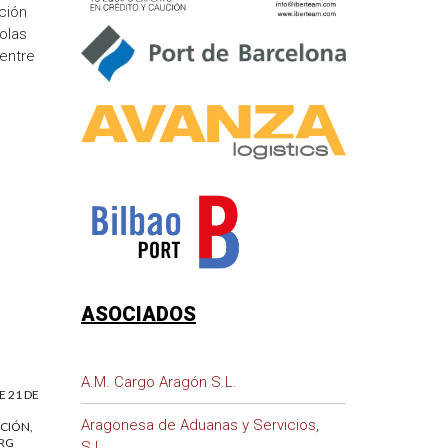
ción
olas
entre
ASOCIADOS
A.M. Cargo Aragón S.L.
E 21 DE
Aragonesa de Aduanas y Servicios,
ICIÓN,
RG
S.L.