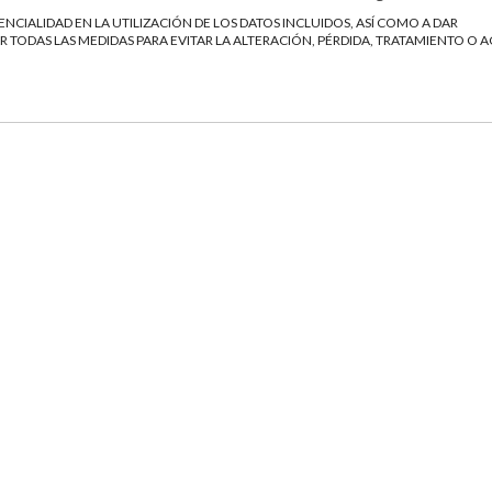
NCIALIDAD EN LA UTILIZACIÓN DE LOS DATOS INCLUIDOS, ASÍ COMO A DAR
 TODAS LAS MEDIDAS PARA EVITAR LA ALTERACIÓN, PÉRDIDA, TRATAMIENTO O 