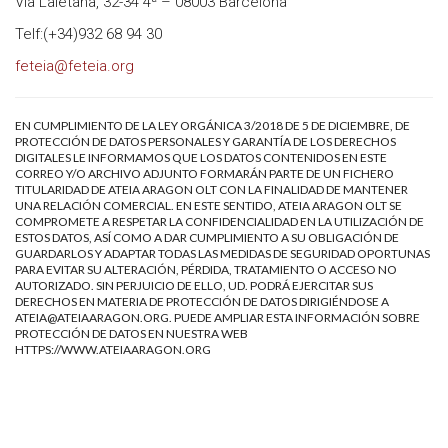
Via Laietana, 32-34 4ª – 08003 Barcelona
Telf:(+34)932 68 94 30
feteia@feteia.org
EN CUMPLIMIENTO DE LA LEY ORGÁNICA 3/2018 DE 5 DE DICIEMBRE, DE
PROTECCIÓN DE DATOS PERSONALES Y GARANTÍA DE LOS DERECHOS
DIGITALES LE INFORMAMOS QUE LOS DATOS CONTENIDOS EN ESTE
CORREO Y/O ARCHIVO ADJUNTO FORMARÁN PARTE DE UN FICHERO
TITULARIDAD DE ATEIA ARAGON OLT CON LA FINALIDAD DE MANTENER
UNA RELACIÓN COMERCIAL. EN ESTE SENTIDO, ATEIA ARAGON OLT SE
COMPROMETE A RESPETAR LA CONFIDENCIALIDAD EN LA UTILIZACIÓN DE
ESTOS DATOS, ASÍ COMO A DAR CUMPLIMIENTO A SU OBLIGACIÓN DE
GUARDARLOS Y ADAPTAR TODAS LAS MEDIDAS DE SEGURIDAD OPORTUNAS
PARA EVITAR SU ALTERACIÓN, PÉRDIDA, TRATAMIENTO O ACCESO NO
AUTORIZADO. SIN PERJUICIO DE ELLO, UD. PODRÁ EJERCITAR SUS
DERECHOS EN MATERIA DE PROTECCIÓN DE DATOS DIRIGIÉNDOSE A
ATEIA@ATEIAARAGON.ORG
. PUEDE AMPLIAR ESTA INFORMACIÓN SOBRE
PROTECCIÓN DE DATOS EN NUESTRA WEB
HTTPS://WWW.ATEIAARAGON.ORG