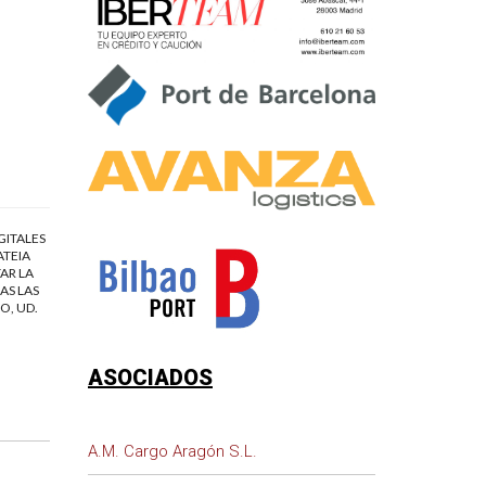
GITALES
ATEIA
AR LA
AS LAS
O, UD.
ASOCIADOS
A.M. Cargo Aragón S.L.