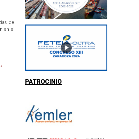
adas de
n en el
s-
PATROCINIO