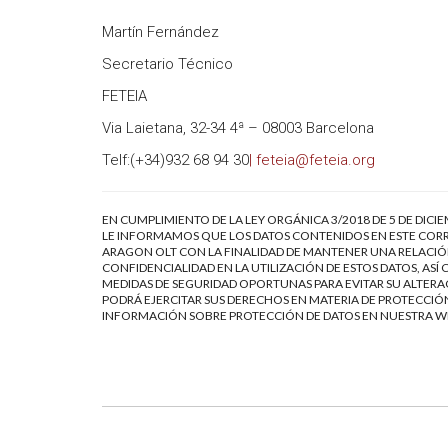
Martín Fernández
Secretario Técnico
FETEIA
Via Laietana, 32-34 4ª – 08003 Barcelona
Telf:(+34)932 68 94 30
| feteia@feteia.org
EN CUMPLIMIENTO DE LA LEY ORGÁNICA 3/2018 DE 5 DE DICI
LE INFORMAMOS QUE LOS DATOS CONTENIDOS EN ESTE CORR
ARAGON OLT CON LA FINALIDAD DE MANTENER UNA RELACIÓN
CONFIDENCIALIDAD EN LA UTILIZACIÓN DE ESTOS DATOS, AS
MEDIDAS DE SEGURIDAD OPORTUNAS PARA EVITAR SU ALTERAC
PODRÁ EJERCITAR SUS DERECHOS EN MATERIA DE PROTECCIÓN
INFORMACIÓN SOBRE PROTECCIÓN DE DATOS EN NUESTRA 