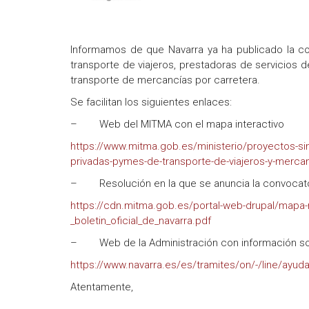
Informamos de que Navarra ya ha publicado la c
transporte de viajeros, prestadoras de servicios 
transporte de mercancías por carretera.
Se facilitan los siguientes enlaces:
– Web del MITMA con el mapa interactivo
https://www.mitma.gob.es/ministerio/proyectos-s
privadas-pymes-de-transporte-de-viajeros-y-mercan
– Resolución en la que se anuncia la convocato
https://cdn.mitma.gob.es/portal-web-drupal/mapa
_boletin_oficial_de_navarra.pdf
– Web de la Administración con información sob
https://www.navarra.es/es/tramites/on/-/line/ayu
Atentamente,