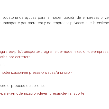
onvocatoria de ayudas para la modernización de empresas priv
de transporte por carretera y de empresas privadas que interviene
ingulares/prtr/transporte/programa-de-modernizacion-de-empresa
cias-por-carretera
ria
-modenizacion-empresas-privadas/anuncio_-
re el proceso de solicitud
da-para-la-modernizacion-de-empresas-de-transporte