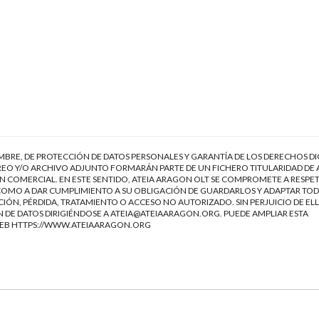
EMBRE, DE PROTECCIÓN DE DATOS PERSONALES Y GARANTÍA DE LOS DERECHOS DI
EO Y/O ARCHIVO ADJUNTO FORMARÁN PARTE DE UN FICHERO TITULARIDAD DE 
 COMERCIAL. EN ESTE SENTIDO, ATEIA ARAGON OLT SE COMPROMETE A RESPET
Í COMO A DAR CUMPLIMIENTO A SU OBLIGACIÓN DE GUARDARLOS Y ADAPTAR TOD
IÓN, PÉRDIDA, TRATAMIENTO O ACCESO NO AUTORIZADO. SIN PERJUICIO DE ELL
 DE DATOS DIRIGIÉNDOSE A
ATEIA@ATEIAARAGON.ORG
. PUEDE AMPLIAR ESTA
WEB
HTTPS://WWW.ATEIAARAGON.ORG