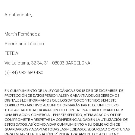
Atentamente,
Martín Fernández
Secretario Técnico
FETEIA
Via Laietana, 32-34, 3º · 08003 BARCELONA
( (+34) 932 689 430
EN CUMPLIMIENTO DE LA LEY ORGÁNICA 3/2018 DE 5 DE DICIEMBRE, DE
PROTECCIÓN DE DATOS PERSONALES Y GARANTÍA DE LOS DERECHOS
DIGITALES LE INFORMAMOS QUE LOS DATOS CONTENIDOS EN ESTE
CORREO Y/O ARCHIVO ADJUNTO FORMARÁN PARTE DE UN FICHERO
TITULARIDAD DE ATEIA ARAGON OLT CON LA FINALIDAD DE MANTENER
UNA RELACIÓN COMERCIAL. EN ESTE SENTIDO, ATEIA ARAGON OLT SE
COMPROMETE A RESPETAR LA CONFIDENCIALIDAD EN LA UTILIZACIÓN DE
ESTOS DATOS, ASÍ COMO A DAR CUMPLIMIENTO A SU OBLIGACIÓN DE
GUARDARLOS Y ADAPTAR TODAS LAS MEDIDAS DE SEGURIDAD OPORTUNAS
PARA EVITAR SU ALTERACIÓN, PÉRDIDA, TRATAMIENTO O ACCESO NO