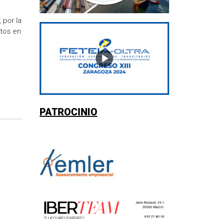
 por la
stos en
PATROCINIO