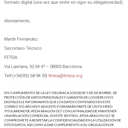
formato digital (una vez que entre en vigor su obligatoriedad).
Atentamente,
Martín Fernández
Secretario Técnico
FETEIA
Via Laietana, 32-34 4ª – 08003 Barcelona
Telf:(+34)932 68 94 30
| feteia@feteia.org
EN CUMPLIMIENTO DE LA LEY ORGÁNICA 3/2018 DE 5 DE DICIEMBRE, DE
PROTECCIÓN DE DATOS PERSONALES Y GARANTÍA DE LOS DERECHOS
DIGITALES LE INFORMAMOS QUE LOS DATOS CONTENIDOS EN ESTE
CORREO Y/O ARCHIVO ADJUNTO FORMARÁN PARTE DE UN FICHERO
TITULARIDAD DE ATEIA ARAGON OLT CON LA FINALIDAD DE MANTENER
UNA RELACIÓN COMERCIAL. EN ESTE SENTIDO, ATEIA ARAGON OLT SE
COMPROMETE A RESPETAR LA CONFIDENCIALIDAD EN LA UTILIZACIÓN DE
ESTOS DATOS, ASÍ COMO A DAR CUMPLIMIENTO A SU OBLIGACIÓN DE