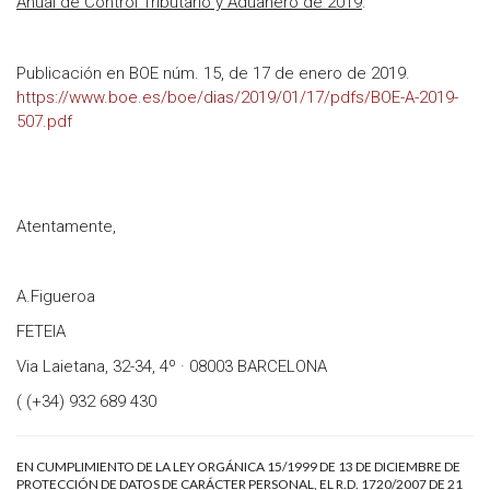
Anual de Control Tributario y Aduanero de 2019
.
Publicación en BOE núm. 15, de 17 de enero de 2019.
https://www.boe.es/boe/dias/2019/01/17/pdfs/BOE-A-2019-
507.pdf
Atentamente,
A.Figueroa
FETEIA
Via Laietana, 32-34, 4º · 08003 BARCELONA
( (+34) 932 689 430
EN CUMPLIMIENTO DE LA LEY ORGÁNICA 15/1999 DE 13 DE DICIEMBRE DE
PROTECCIÓN DE DATOS DE CARÁCTER PERSONAL, EL R.D. 1720/2007 DE 21