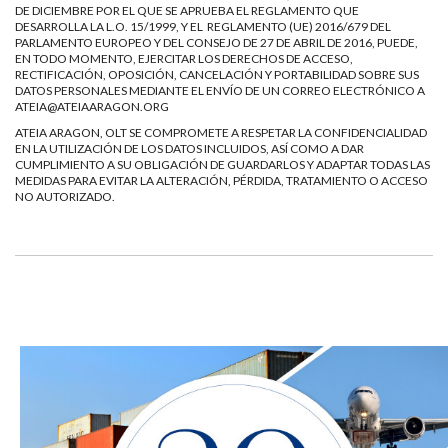
DE DICIEMBRE POR EL QUE SE APRUEBA EL REGLAMENTO QUE
DESARROLLA LA L.O. 15/1999, Y EL REGLAMENTO (UE) 2016/679 DEL
PARLAMENTO EUROPEO Y DEL CONSEJO DE 27 DE ABRIL DE 2016, PUEDE,
EN TODO MOMENTO, EJERCITAR LOS DERECHOS DE ACCESO,
RECTIFICACIÓN, OPOSICIÓN, CANCELACIÓN Y PORTABILIDAD SOBRE SUS
DATOS PERSONALES MEDIANTE EL ENVÍO DE UN CORREO ELECTRÓNICO A
ATEIA@ATEIAARAGON.ORG
ATEIA ARAGON, OLT SE COMPROMETE A RESPETAR LA CONFIDENCIALIDAD
EN LA UTILIZACIÓN DE LOS DATOS INCLUIDOS, ASÍ COMO A DAR
CUMPLIMIENTO A SU OBLIGACIÓN DE GUARDARLOS Y ADAPTAR TODAS LAS
MEDIDAS PARA EVITAR LA ALTERACIÓN, PÉRDIDA, TRATAMIENTO O ACCESO
NO AUTORIZADO.