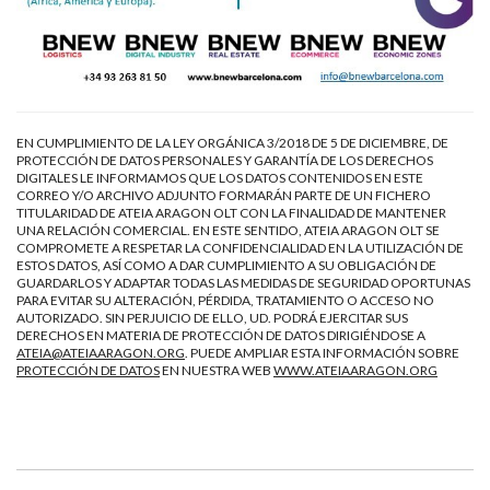
EN CUMPLIMIENTO DE LA LEY ORGÁNICA 3/2018 DE 5 DE DICIEMBRE, DE
PROTECCIÓN DE DATOS PERSONALES Y GARANTÍA DE LOS DERECHOS
DIGITALES LE INFORMAMOS QUE LOS DATOS CONTENIDOS EN ESTE
CORREO Y/O ARCHIVO ADJUNTO FORMARÁN PARTE DE UN FICHERO
TITULARIDAD DE ATEIA ARAGON OLT CON LA FINALIDAD DE MANTENER
UNA RELACIÓN COMERCIAL. EN ESTE SENTIDO, ATEIA ARAGON OLT SE
COMPROMETE A RESPETAR LA CONFIDENCIALIDAD EN LA UTILIZACIÓN DE
ESTOS DATOS, ASÍ COMO A DAR CUMPLIMIENTO A SU OBLIGACIÓN DE
GUARDARLOS Y ADAPTAR TODAS LAS MEDIDAS DE SEGURIDAD OPORTUNAS
PARA EVITAR SU ALTERACIÓN, PÉRDIDA, TRATAMIENTO O ACCESO NO
AUTORIZADO. SIN PERJUICIO DE ELLO, UD. PODRÁ EJERCITAR SUS
DERECHOS EN MATERIA DE PROTECCIÓN DE DATOS DIRIGIÉNDOSE A
ATEIA@ATEIAARAGON.ORG
. PUEDE AMPLIAR ESTA INFORMACIÓN SOBRE
PROTECCIÓN DE DATOS
EN NUESTRA WEB
WWW.ATEIAARAGON.ORG