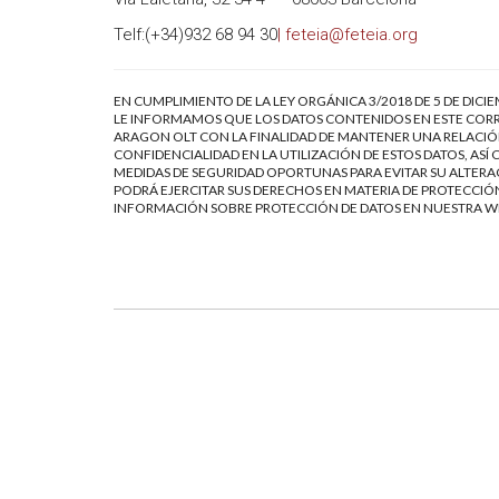
Telf:(+34)932 68 94 30
| feteia@feteia.org
EN CUMPLIMIENTO DE LA LEY ORGÁNICA 3/2018 DE 5 DE DICI
LE INFORMAMOS QUE LOS DATOS CONTENIDOS EN ESTE CORR
ARAGON OLT CON LA FINALIDAD DE MANTENER UNA RELACIÓN
CONFIDENCIALIDAD EN LA UTILIZACIÓN DE ESTOS DATOS, AS
MEDIDAS DE SEGURIDAD OPORTUNAS PARA EVITAR SU ALTERAC
PODRÁ EJERCITAR SUS DERECHOS EN MATERIA DE PROTECCIÓN
INFORMACIÓN SOBRE PROTECCIÓN DE DATOS EN NUESTRA 