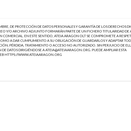
EMBRE, DE PROTECCIÓN DE DATOS PERSONALES Y GARANTÍA DE LOS DERECHOS DI
EO Y/O ARCHIVO ADJUNTO FORMARÁN PARTE DE UN FICHERO TITULARIDAD DE 
 COMERCIAL. EN ESTE SENTIDO, ATEIA ARAGON OLT SE COMPROMETE A RESPET
Í COMO A DAR CUMPLIMIENTO A SU OBLIGACIÓN DE GUARDARLOS Y ADAPTAR TOD
IÓN, PÉRDIDA, TRATAMIENTO O ACCESO NO AUTORIZADO. SIN PERJUICIO DE ELL
 DE DATOS DIRIGIÉNDOSE A
ATEIA@ATEIAARAGON.ORG
. PUEDE AMPLIAR ESTA
WEB
HTTPS://WWW.ATEIAARAGON.ORG