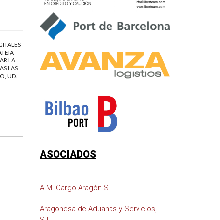
GITALES
ATEIA
AR LA
AS LAS
O, UD.
ASOCIADOS
A.M. Cargo Aragón S.L.
Aragonesa de Aduanas y Servicios,
S.L.