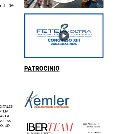
a 31 de
PATROCINIO
GITALES
ATEIA
AR LA
AS LAS
O, UD.