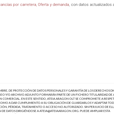
cancías por carretera, Oferta y demanda
, con datos actualizados 
EMBRE, DE PROTECCIÓN DE DATOS PERSONALES Y GARANTÍA DE LOS DERECHOS DI
EO Y/O ARCHIVO ADJUNTO FORMARÁN PARTE DE UN FICHERO TITULARIDAD DE 
 COMERCIAL. EN ESTE SENTIDO, ATEIA ARAGON OLT SE COMPROMETE A RESPET
Í COMO A DAR CUMPLIMIENTO A SU OBLIGACIÓN DE GUARDARLOS Y ADAPTAR TOD
IÓN, PÉRDIDA, TRATAMIENTO O ACCESO NO AUTORIZADO. SIN PERJUICIO DE ELL
 DE DATOS DIRIGIÉNDOSE A
ATEIA@ATEIAARAGON.ORG
. PUEDE AMPLIAR ESTA