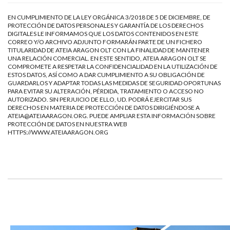
EN CUMPLIMIENTO DE LA LEY ORGÁNICA 3/2018 DE 5 DE DICIEMBRE, DE
PROTECCIÓN DE DATOS PERSONALES Y GARANTÍA DE LOS DERECHOS
DIGITALES LE INFORMAMOS QUE LOS DATOS CONTENIDOS EN ESTE
CORREO Y/O ARCHIVO ADJUNTO FORMARÁN PARTE DE UN FICHERO
TITULARIDAD DE ATEIA ARAGON OLT CON LA FINALIDAD DE MANTENER
UNA RELACIÓN COMERCIAL. EN ESTE SENTIDO, ATEIA ARAGON OLT SE
COMPROMETE A RESPETAR LA CONFIDENCIALIDAD EN LA UTILIZACIÓN DE
ESTOS DATOS, ASÍ COMO A DAR CUMPLIMIENTO A SU OBLIGACIÓN DE
GUARDARLOS Y ADAPTAR TODAS LAS MEDIDAS DE SEGURIDAD OPORTUNAS
PARA EVITAR SU ALTERACIÓN, PÉRDIDA, TRATAMIENTO O ACCESO NO
AUTORIZADO. SIN PERJUICIO DE ELLO, UD. PODRÁ EJERCITAR SUS
DERECHOS EN MATERIA DE PROTECCIÓN DE DATOS DIRIGIÉNDOSE A
ATEIA@ATEIAARAGON.ORG
. PUEDE AMPLIAR ESTA INFORMACIÓN SOBRE
PROTECCIÓN DE DATOS EN NUESTRA WEB
HTTPS://WWW.ATEIAARAGON.ORG