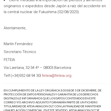
originarios o expedidos desde Japón a raíz del accidente en
la central nuclear de Fukushima (02/08/2023).
Atentamente,
Martín Fernández
Secretario Técnico
FETEIA
Via Laietana, 32-34 4ª – 08003 Barcelona
Telf:(+34)932 68 94 30
| feteia@feteia.org
EN CUMPLIMIENTO DE LA LEY ORGÁNICA 3/2018 DE 5 DE DICIEMBRE, DE
PROTECCIÓN DE DATOS PERSONALES Y GARANTÍA DE LOS DERECHOS
DIGITALES LE INFORMAMOS QUE LOS DATOS CONTENIDOS EN ESTE
CORREO Y/O ARCHIVO ADJUNTO FORMARÁN PARTE DE UN FICHERO
TITULARIDAD DE ATEIA ARAGON OLT CON LA FINALIDAD DE MANTENER
UNA RELACIÓN COMERCIAL. EN ESTE SENTIDO, ATEIA ARAGON OLT SE