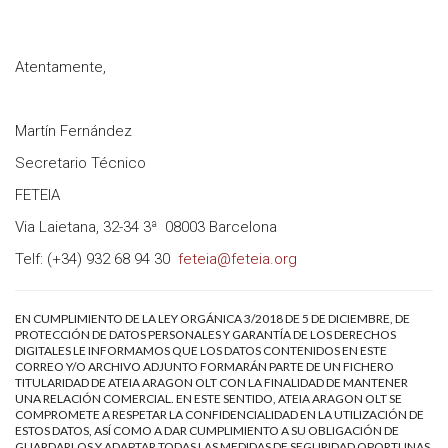
Atentamente,
Martín Fernández
Secretario Técnico
FETEIA
Via Laietana, 32-34 3ª 08003 Barcelona
Telf: (+34) 932 68 94 30
feteia@feteia.org
EN CUMPLIMIENTO DE LA LEY ORGÁNICA 3/2018 DE 5 DE DICIEMBRE, DE
PROTECCIÓN DE DATOS PERSONALES Y GARANTÍA DE LOS DERECHOS
DIGITALES LE INFORMAMOS QUE LOS DATOS CONTENIDOS EN ESTE
CORREO Y/O ARCHIVO ADJUNTO FORMARÁN PARTE DE UN FICHERO
TITULARIDAD DE ATEIA ARAGON OLT CON LA FINALIDAD DE MANTENER
UNA RELACIÓN COMERCIAL. EN ESTE SENTIDO, ATEIA ARAGON OLT SE
COMPROMETE A RESPETAR LA CONFIDENCIALIDAD EN LA UTILIZACIÓN DE
ESTOS DATOS, ASÍ COMO A DAR CUMPLIMIENTO A SU OBLIGACIÓN DE
GUARDARLOS Y ADAPTAR TODAS LAS MEDIDAS DE SEGURIDAD OPORTUNAS