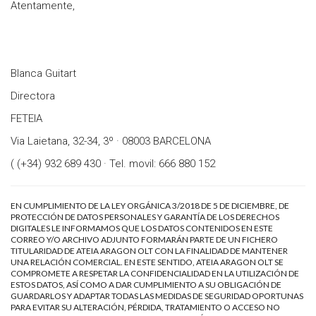
Atentamente,
Blanca Guitart
Directora
FETEIA
Via Laietana, 32-34, 3º · 08003 BARCELONA
( (+34) 932 689 430 · Tel. movil: 666 880 152
EN CUMPLIMIENTO DE LA LEY ORGÁNICA 3/2018 DE 5 DE DICIEMBRE, DE
PROTECCIÓN DE DATOS PERSONALES Y GARANTÍA DE LOS DERECHOS
DIGITALES LE INFORMAMOS QUE LOS DATOS CONTENIDOS EN ESTE
CORREO Y/O ARCHIVO ADJUNTO FORMARÁN PARTE DE UN FICHERO
TITULARIDAD DE ATEIA ARAGON OLT CON LA FINALIDAD DE MANTENER
UNA RELACIÓN COMERCIAL. EN ESTE SENTIDO, ATEIA ARAGON OLT SE
COMPROMETE A RESPETAR LA CONFIDENCIALIDAD EN LA UTILIZACIÓN DE
ESTOS DATOS, ASÍ COMO A DAR CUMPLIMIENTO A SU OBLIGACIÓN DE
GUARDARLOS Y ADAPTAR TODAS LAS MEDIDAS DE SEGURIDAD OPORTUNAS
PARA EVITAR SU ALTERACIÓN, PÉRDIDA, TRATAMIENTO O ACCESO NO