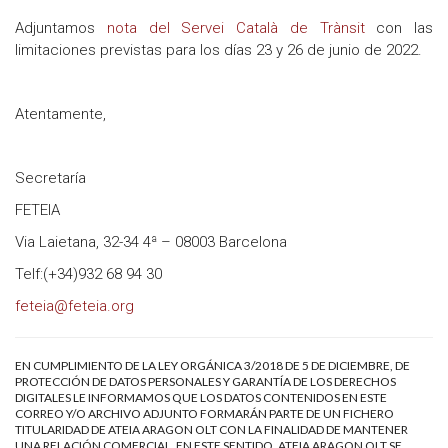
Adjuntamos
nota del Servei Català de Trànsit
con las
limitaciones previstas para los días 23 y 26 de junio de 2022.
Atentamente,
Secretaría
FETEIA
Via Laietana, 32-34 4ª – 08003 Barcelona
Telf:(+34)932 68 94 30
feteia@feteia.org
EN CUMPLIMIENTO DE LA LEY ORGÁNICA 3/2018 DE 5 DE DICIEMBRE, DE
PROTECCIÓN DE DATOS PERSONALES Y GARANTÍA DE LOS DERECHOS
DIGITALES LE INFORMAMOS QUE LOS DATOS CONTENIDOS EN ESTE
CORREO Y/O ARCHIVO ADJUNTO FORMARÁN PARTE DE UN FICHERO
TITULARIDAD DE ATEIA ARAGON OLT CON LA FINALIDAD DE MANTENER
UNA RELACIÓN COMERCIAL. EN ESTE SENTIDO, ATEIA ARAGON OLT SE